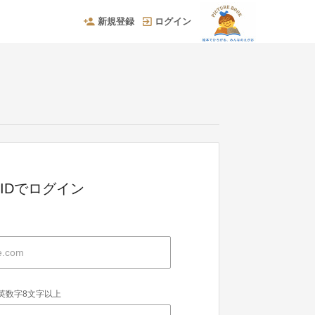
新規登録
ログイン
K IDでログイン
英数字8文字以上