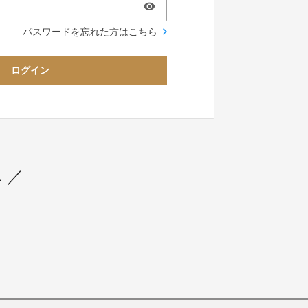
パスワードを忘れた方はこちら
ログイン
 ／