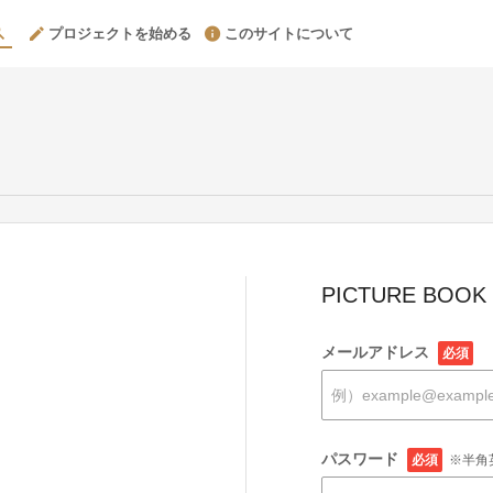
プロジェクトを始める
このサイトについて
PICTURE BOO
メールアドレス
必須
パスワード
必須
※半角