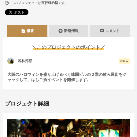
このプロジェクトは
実行確約型
です。
description
stars
chat
概要
新着情報
コメント
＼このプロジェクトのポイント／
若林邦彦
arrow_downward
詳細
大阪のハロウィンを盛り上げるべく味園ビルの２階の飲み屋街をジ
ャックして、はしご酒イベントを開催します。
プロジェクト詳細