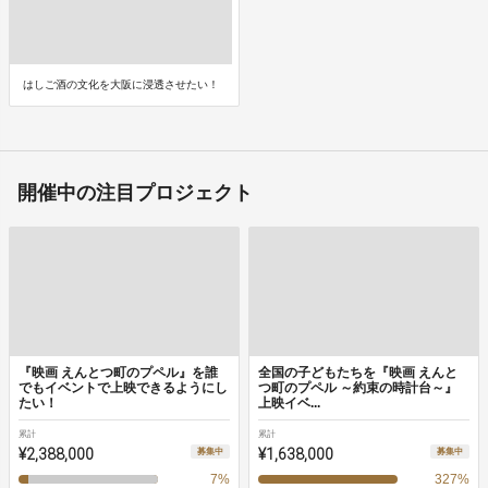
はしご酒の文化を大阪に浸透させたい！
開催中の注目プロジェクト
『映画 えんとつ町のプペル』を誰
全国の子どもたちを『映画 えんと
でもイベントで上映できるようにし
つ町のプペル ～約束の時計台～』
たい！
上映イベ...
累計
累計
¥2,388,000
¥1,638,000
募集中
募集中
7
%
327
%