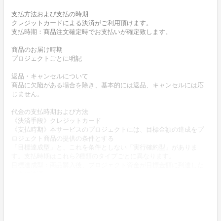
支払方法および支払の時期
クレジットカードによる決済がご利用頂けます。
支払時期：商品注文確定時でお支払いが確定致します。
商品のお届け時期
プロジェクトごとに明記
返品・キャンセルについて
商品に欠陥がある場合を除き、基本的には返品、キャンセルには応
じません。
代金の支払時期および方法
《決済手段》クレジットカード
《支払時期》本サービスのプロジェクトには、目標金額の達成をプ
ロジェクト商品の提供の条件とする
「目標達成型」と、これを条件としない「実行確約型」がありま
す。支払時期はこれら2種類のタイプごとに異なります。
目標達成型：商品購入後、プロジェクト資金が目標金額に到達した
ときに決済
実行確約型：商品購入時に決済
商品代金以外に必要な費用 ／送料、消費税等
送料無料 (商品代金に含む)