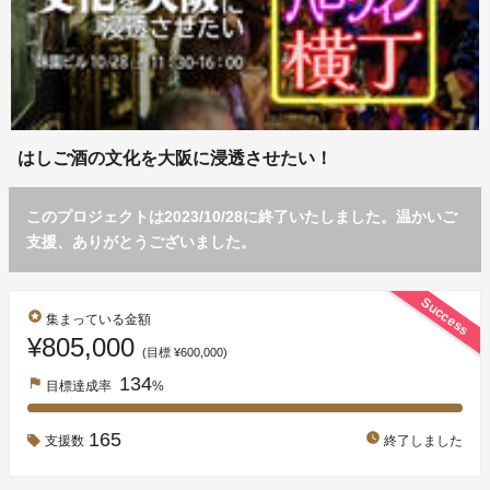
はしご酒の文化を大阪に浸透させたい！
このプロジェクトは2023/10/28に終了いたしました。温かいご
支援、ありがとうございました。
Success
stars
集まっている金額
¥805,000
(目標 ¥600,000)
134
flag
目標達成率
%
165
watch_later
支援数
終了しました