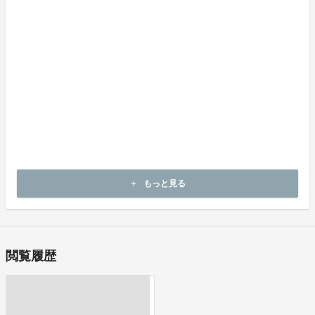
返品の取扱条件／返品期限、返品時の送料負担または解約や退会条
件
《返品の取扱い条件》輸送による商品の破損および発送ミスがあっ
た場合のみ返品可
商品到着後14日以内に弊社までご連絡いただいた後、出品者から連
絡のある返送先へご返送下さい。
不良品の取扱条件
商品受取時に必ず商品の確認をお願いいたします。
商品には万全を期しておりますが、万が一下記のような場合にはお
問い合わせフォームにてお問い合わせ下さい。
・申し込まれた商品と異なる商品が届いた場合
・商品が汚れている、または破損している場合
上記理由による不良品は、商品到着後14日以内に弊社までご連絡い
もっと見る
add
ただいた後、出品者から対応方法をお客様宛にご連絡致します。
閲覧履歴