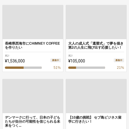
長崎県西海市にCHIMNEY COFFEE
大人の成人式「還暦式」で夢を描き
を作りたい
第2の人生に飛び出す応援したい！
累計
累計
¥1,536,000
¥105,000
募集中
募集中
51
%
21
%
デンマークに行って、日本の子ども
【10歳の挑戦】 セブ島ビジネス留
たちが自分の可能性を信じられる未
学に行きたい！
来をつく...