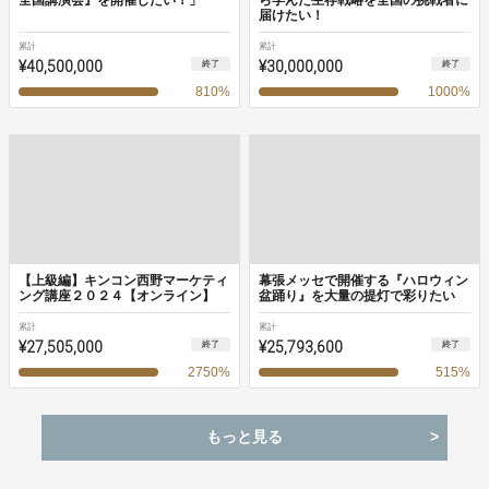
全国講演会』を開催したい！」
ら学んだ生存戦略を全国の挑戦者に
届けたい！
累計
累計
¥40,500,000
¥30,000,000
終了
終了
810
%
1000
%
【上級編】キンコン西野マーケティ
幕張メッセで開催する『ハロウィン
ング講座２０２４【オンライン】
盆踊り』を大量の提灯で彩りたい
累計
累計
¥27,505,000
¥25,793,600
終了
終了
2750
%
515
%
もっと見る