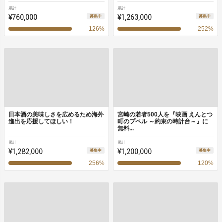
累計
累計
¥760,000
¥1,263,000
募集中
募集中
126
%
252
%
日本酒の美味しさを広めるため海外
宮崎の若者500人を『映画 えんとつ
進出を応援してほしい！
町のプペル ～約束の時計台～』に
無料...
累計
累計
¥1,282,000
¥1,200,000
募集中
募集中
256
%
120
%