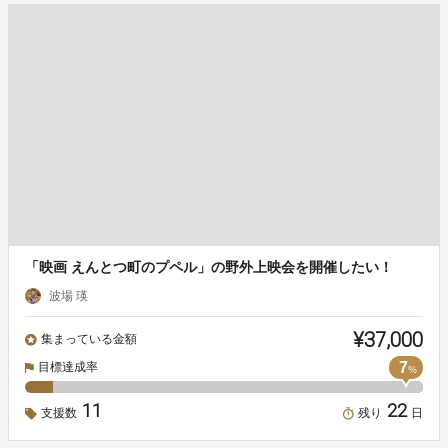
「映画 えんとつ町のプペル」の野外上映会を開催したい！
波場 瑛
¥37,000
集まっている金額
7
目標達成率
%
11
22
支援数
残り
日