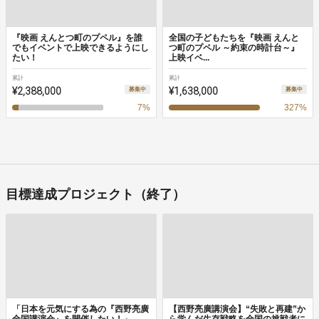
『映画 えんとつ町のプペル』を誰
全国の子どもたちを『映画 えんと
でもイベントで上映できるようにし
つ町のプペル ～約束の時計台～』
たい！
上映イベ...
累計
累計
¥2,388,000
¥1,638,000
募集中
募集中
7
%
327
%
目標達成プロジェクト（終了）
「日本を元気にする為の『西野亮廣
【西野亮廣講演会】“失敗と再建”か