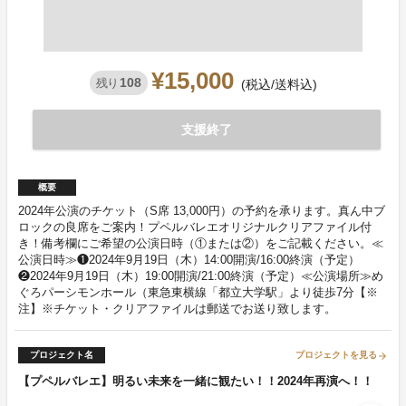
¥15,000
108
残り
(税込/送料込)
支援終了
概要
2024年公演のチケット（S席 13,000円）の予約を承ります。真ん中ブ
ロックの良席をご案内！プペルバレエオリジナルクリアファイル付
き！備考欄にご希望の公演日時（①または②）をご記載ください。≪
公演日時≫❶2024年9月19日（木）14:00開演/16:00終演（予定）
❷2024年9月19日（木）19:00開演/21:00終演（予定）≪公演場所≫め
ぐろパーシモンホール（東急東横線「都立大学駅」より徒歩7分【※
注】※チケット・クリアファイルは郵送でお送り致します。
プロジェクト名
プロジェクトを見る
arrow_forward
【プペルバレエ】明るい未来を一緒に観たい！！2024年再演へ！！