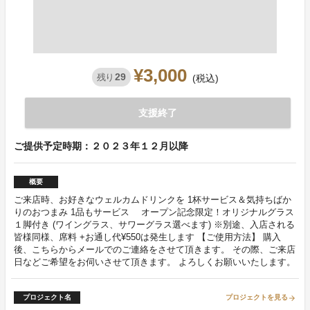
¥3,000
29
残り
(税込)
支援終了
ご提供予定時期：２０２３年１２月以降
概要
ご来店時、お好きなウェルカムドリンクを 1杯サービス＆気持ちばか
りのおつまみ 1品もサービス オープン記念限定！オリジナルグラス
１脚付き (ワイングラス、サワーグラス選べます) ※別途、入店される
皆様同様、席料 +お通し代¥550は発生します 【ご使用方法】 購入
後、こちらからメールでのご連絡をさせて頂きます。 その際、ご来店
日などご希望をお伺いさせて頂きます。 よろしくお願いいたします。
プロジェクト名
プロジェクトを見る
arrow_forward