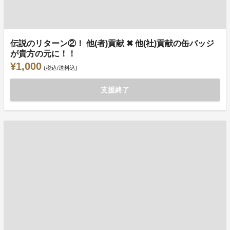
伝説のリターン②！ 他(者)貢献 ✖ 他(社)貢献の缶バッジ
が貴方の元に！！
¥1,000
(税込/送料込)
支援終了