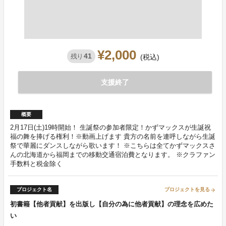
¥2,000
41
残り
(税込)
支援終了
概要
2月17日(土)19時開始！ 生誕祭の参加者限定！かずマックスが生誕祝
福の舞を捧げる権利！※動画上げます 貴方の名前を連呼しながら生誕
祭で華麗にダンスしながら歌います！ ※こちらは全てかずマックスさ
んの北海道から福岡までの移動交通宿泊費となります。 ※クラファン
手数料と税金除く
プロジェクト名
プロジェクトを見る
arrow_forward
初書籍【他者貢献】を出版し【自分の為に他者貢献】の理念を広めた
い