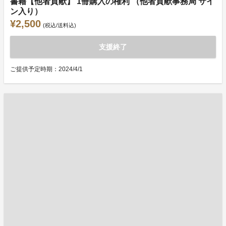
書籍【他者貢献】 1冊購入の権利 （他者貢献事務局 サイ
ン入り）
¥2,500
(税込/送料込)
支援終了
ご提供予定時期：2024/4/1