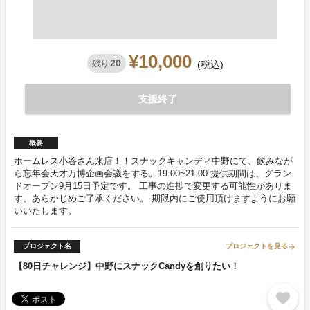
¥10,000
20
残り
(税込)
支援終了
概要
ホームレス小谷さん来店！！スナックキャンディ中野にて、飲みなが
ら忘年会天才万博企画会議をする。19:00~21:00 提供期間は、グラン
ドオープン9月15日予定です。 工事の進捗で変更する可能性がありま
す、あらかじめご了承ください。 期限内にご使用頂けますようにお願
いいたします。
プロジェクト名
プロジェクトを見る
arrow_forward
【80日チャレンジ】中野にスナックCandyを創りたい！
favorite