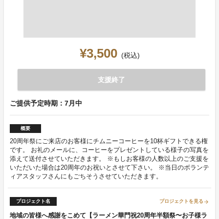
¥3,500
(税込)
支援終了
ご提供予定時期：7月中
概要
20周年祭にご来店のお客様にチムニーコーヒーを10杯ギフトできる権
です。 お礼のメールに、コーヒーをプレゼントしている様子の写真を
添えて送付させていただきます。 ※もしお客様の人数以上のご支援を
いただいた場合は20周年のお祝いとさせて下さい。 ※当日のボランテ
ィアスタッフさんにもごちそうさせていただきます。
プロジェクト名
プロジェクトを見る
arrow_forward
地域の皆様へ感謝をこめて【ラーメン華門祝20周年半額祭〜お子様ラ