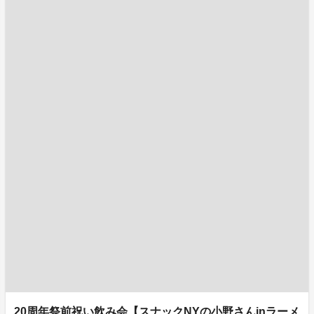
20周年祭前祝い飲み会【スナックNYの小野さんinラーメ