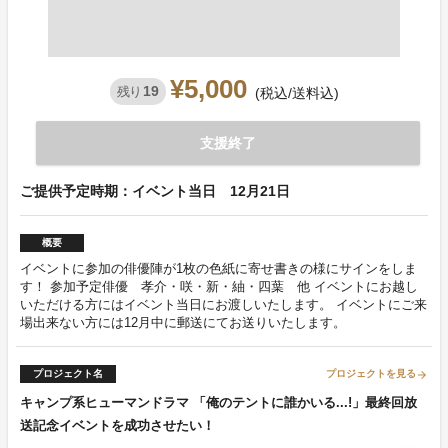
¥5,000
19
残り
(税込/送料込)
支援終了
ご提供予定時期：イベント当日 12月21日
概要
イベントに参加の俳優陣が1枚の色紙に寄せ書きの様にサインをしま
す！ 参加予定俳優 孝介・咲・新・紬・四葉 他 イベントにお越し
いただける方にはイベント当日にお渡しいたします。 イベントにご来
場出来ない方には12月中に郵送にてお送りいたします。
プロジェクト名
プロジェクトを見る
arrow_forward
キャンプ系ヒューマンドラマ 「俺のテントに誰かいる...!」最終回放
送記念イベントを成功させたい！