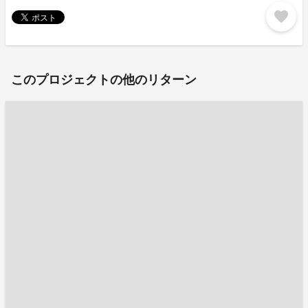
favorite
このプロジェクトの他のリターン