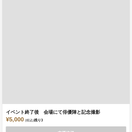
イベント終了後 会場にて俳優陣と記念撮影
¥5,000
残り
3
(税込)