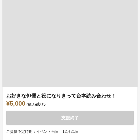
お好きな俳優と役になりきって台本読み合わせ！
¥5,000
残り
5
(税込)
支援終了
ご提供予定時期：イベント当日 12月21日