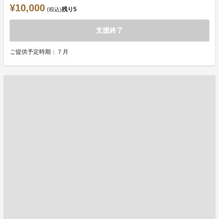
¥10,000
残り
5
(税込)
支援終了
ご提供予定時期：７月