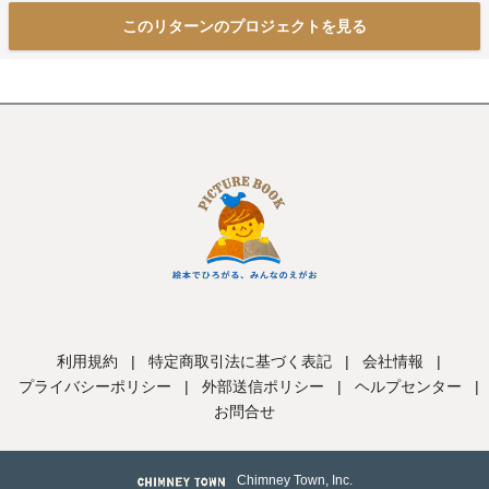
このリターンのプロジェクトを見る
利用規約
|
特定商取引法に基づく表記
|
会社情報
|
プライバシーポリシー
|
外部送信ポリシー
|
ヘルプセンター
|
お問合せ
Chimney Town, Inc.