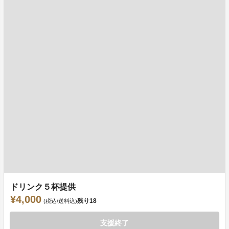
ドリンク５杯提供
¥4,000
残り
18
(税込/送料込)
支援終了