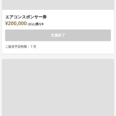
エアコンスポンサー券
¥200,000
残り
0
(税込)
支援終了
ご提供予定時期：７月