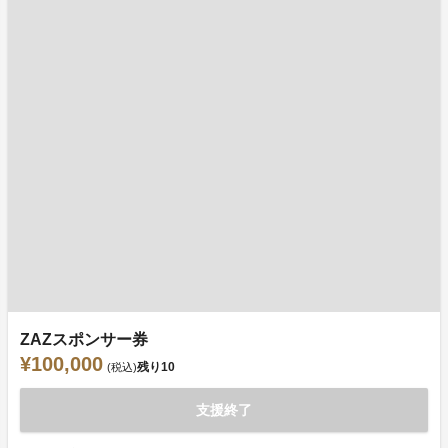
ZAZスポンサー券
¥100,000
残り
10
(税込)
支援終了