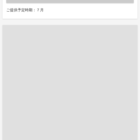
ご提供予定時期：７月