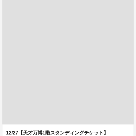
12/27【天才万博1階スタンディングチケット】