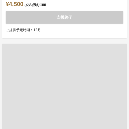
¥4,500
残り
100
(税込)
支援終了
ご提供予定時期：12月