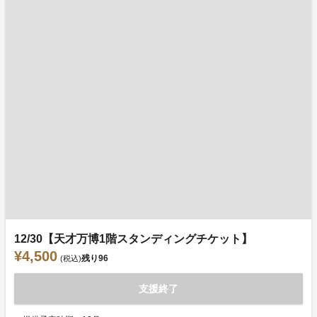
12/30【天才万博1階スタンディングチケット】
¥4,500
残り
96
(税込)
支援終了