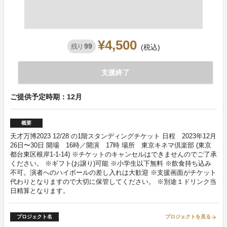
¥4,500
99
残り
(税込)
支援終了
ご提供予定時期：12月
概要
天才万博2023 12/28 の1階スタンディングチケット 日程 2023年12月
26日〜30日 開場 16時／開演 17時 場所 東京キネマ倶楽部 (東京
都台東区根岸1-1-14) ※チケットのキャンセルはできませんのでご了承
ください。 ※ギフト(お譲り)可能 ※小学生以下無料 ※飲食持ち込み
不可。演者へのハイボールの差し入れは大歓迎 ※支援画面がチケット
代わりとなりますので大切に保管してください。 ※別途１ドリンク当
日精算となります。
プロジェクト名
プロジェクトを見る
arrow_forward