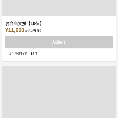
お弁当支援【10個】
¥11,000
残り
0
(税込)
支援終了
ご提供予定時期：12月