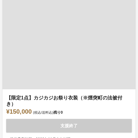
【限定1点】カジカジお祭り衣装（※煙突町の法被付
き）
¥150,000
残り
0
(税込/送料込)
支援終了