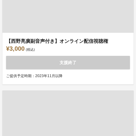
【西野亮廣副音声付き】オンライン配信視聴権
¥3,000
(税込)
支援終了
ご提供予定時期：2023年11月以降