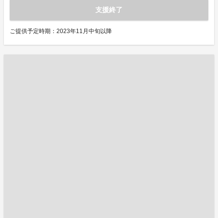
支援終了
ご提供予定時期：2023年11月中旬以降