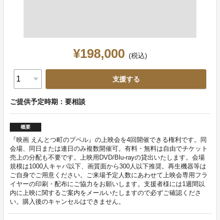
¥198,000
(税込)
支援する
ご提供予定時期：要相談
概要
『映画 えんとつ町のプペル』の上映会を4回開催できる権利です。同
会場、同日または連日のみ複数開催可。有料・無料は自由でチケット
売上の分配も不要です。上映用DVD/Blu-rayの貸出いたします。会場
規模は1000人キャパ以下、画質面から300人以下推奨。再生機器等は
ご自身でご用意ください。ご来場予定人数にあわせて上映会専用フラ
イヤーの印刷・配布にご協力をお願いします。支援者様には1週間以
内に上映に関するご案内をメールいたしますので必ずご確認くださ
い。購入後のキャンセルはできません。