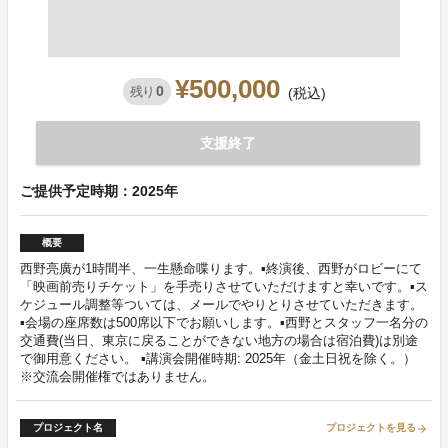
¥500,000
0
残り
(税込)
支援終了
ご提供予定時期：2025年
概要
西野亮廣が1時間半、一生懸命喋ります。▪️終演後、西野がロビーにて
「映画前売りチケット」を手売りさせていただけますと幸いです。▪️ス
ケジュール調整等ついては、メールでやりとりさせていただきます。
▪️会場の座席数は500席以下でお願いします。▪️西野とスタッフ一名分の
交通費(当日、東京に戻ることができない地方の場合は宿泊費)は別途
で御用意ください。 ▪️講演会開催時期: 2025年（金土日祝を除く。）
※交流会開催権ではありません。
プロジェクト名
プロジェクトを見る
arrow_forward