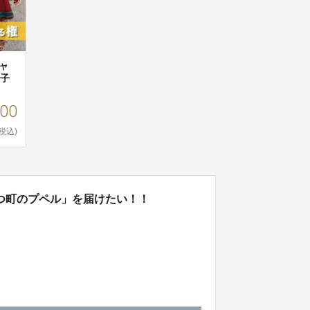
ャ
の子
000
(税込)
つ町のプペル」を届けたい！！