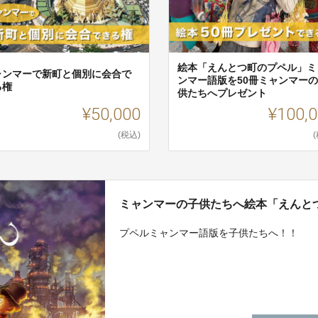
絵本「えんとつ町のプペル」ミ
ャンマーで新町と個別に会合で
ンマー語版を50冊ミャンマー
る権
供たちへプレゼント
¥50,000
¥100,
(税込)
ミャンマーの子供たちへ絵本「えんと
プペルミャンマー語版を子供たちへ！！