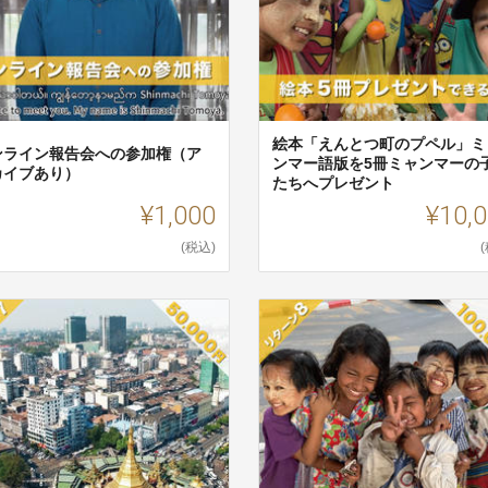
絵本「えんとつ町のプペル」ミ
ンライン報告会への参加権（ア
ンマー語版を5冊ミャンマーの
カイブあり）
たちへプレゼント
¥1,000
¥10,
(税込)