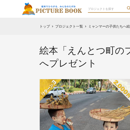
トップ
プロジェクト一覧
ミャンマーの子供たちへ絵
chevron_right
chevron_right
絵本「えんとつ町の
へプレゼント