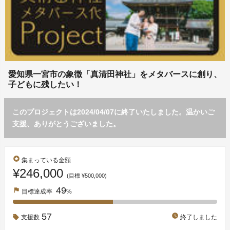
愛知県一宮市の象徴「真清田神社」をメタバースに創り、
子どもに残したい！
このプロジェクトは2024/04/07に終了いたしました。温かいご
支援、ありがとうございました。
stars
集まっている金額
¥246,000
(目標 ¥500,000)
49
flag
目標達成率
%
57
watch_later
支援数
終了しました