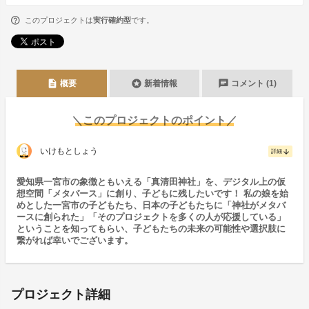
このプロジェクトは
実行確約型
です。
description
stars
chat
概要
新着情報
コメント (1)
＼このプロジェクトのポイント／
いけもとしょう
arrow_downward
詳細
愛知県一宮市の象徴ともいえる「真清田神社」を、デジタル上の仮
想空間「メタバース」に創り、子どもに残したいです！ 私の娘を始
めとした一宮市の子どもたち、日本の子どもたちに「神社がメタバ
ースに創られた」「そのプロジェクトを多くの人が応援している」
ということを知ってもらい、子どもたちの未来の可能性や選択肢に
繋がれば幸いでございます。
プロジェクト詳細