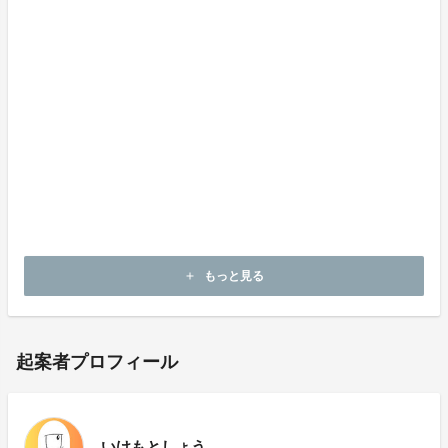
みなさま、何卒よろしくお願い致します。
スタジオパッチ
いけもとしょう
【注意事項】
ご不明な点や確認事項がある場合は、以下問合せ先の
「池本将」までお願いいたします。
■メールアドレス mm.arrowz.39@gmail.com
■X @ikemotodir
もっと見る
add
起案者プロフィール
いけもとしょう