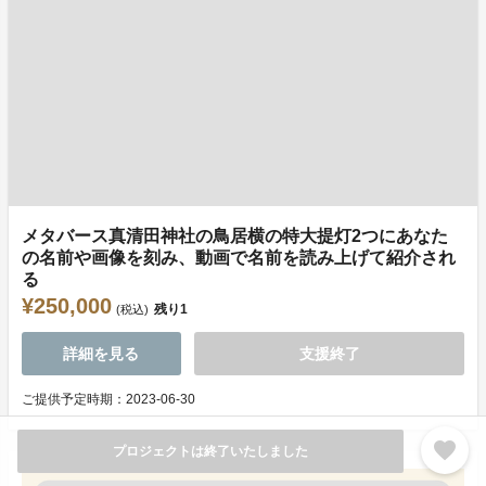
メタバース真清田神社の鳥居横の特大提灯2つにあなた
の名前や画像を刻み、動画で名前を読み上げて紹介され
る
¥250,000
残り
1
(税込)
詳細を見る
支援終了
ご提供予定時期：2023-06-30
favorite
プロジェクトは終了いたしました