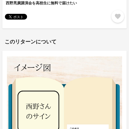
西野亮廣講演会を高校生に無料で届けたい
favorite
このリターンについて