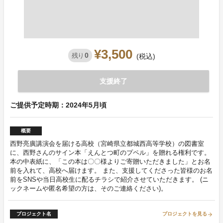
¥3,500
0
残り
(税込)
支援終了
ご提供予定時期：2024年5月頃
概要
西野亮廣講演会を届ける高校（宮崎県立都城西高等学校）の図書室
に、西野さんのサイン本「えんとつ町のプペル」を贈れる権利です。
本の中表紙に、「この本は〇〇様よりご寄贈いただきました」とお名
前を入れて、高校へ届けます。 また、支援してくださった皆様のお名
前をSNSや当日高校生に配るチラシで紹介させていただきます。 (ニ
ックネームや匿名希望の方は、そのご連絡ください)。
プロジェクト名
プロジェクトを見る
arrow_forward