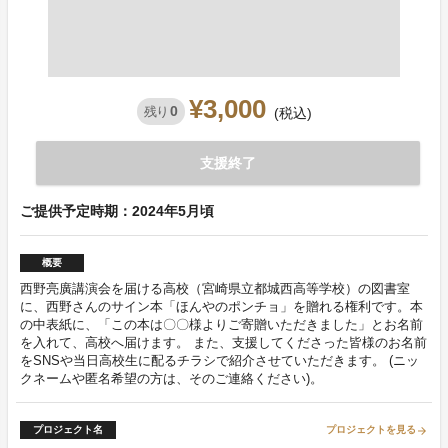
¥3,000
0
残り
(税込)
支援終了
ご提供予定時期：2024年5月頃
概要
西野亮廣講演会を届ける高校（宮崎県立都城西高等学校）の図書室
に、西野さんのサイン本「ほんやのポンチョ」を贈れる権利です。本
の中表紙に、「この本は〇〇様よりご寄贈いただきました」とお名前
を入れて、高校へ届けます。 また、支援してくださった皆様のお名前
をSNSや当日高校生に配るチラシで紹介させていただきます。 (ニッ
クネームや匿名希望の方は、そのご連絡ください)。
プロジェクト名
プロジェクトを見る
arrow_forward