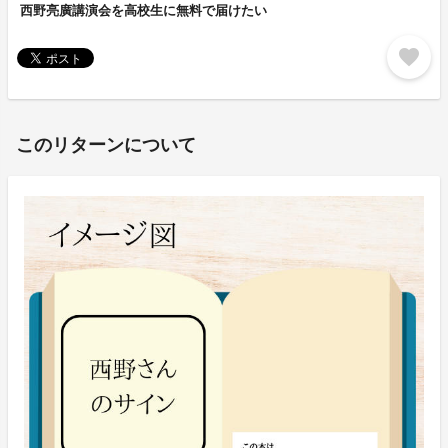
西野亮廣講演会を高校生に無料で届けたい
favorite
このリターンについて