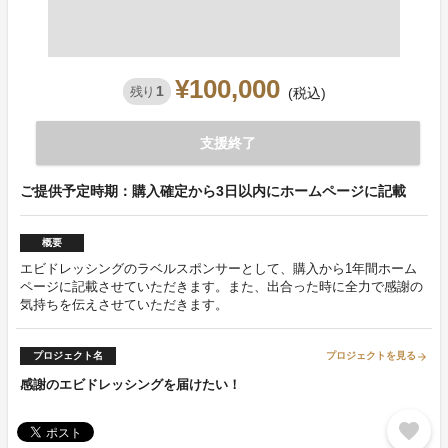
¥100,000
1
残り
(税込)
支援終了
ご提供予定時期：購入確定から3日以内にホームページに記載
概要
エビドレッシングのラベルスポンサーとして、購入から1年間ホーム
ページに記載させていただきます。また、出合った時に全力で感謝の
気持ちを伝えさせていただきます。
プロジェクト名
プロジェクトを見る
arrow_forward
感謝のエビドレッシングを届けたい！
favorite