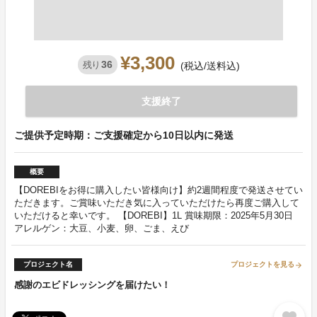
¥3,300
36
残り
(税込/送料込)
支援終了
ご提供予定時期：ご支援確定から10日以内に発送
概要
【DOREBIをお得に購入したい皆様向け】約2週間程度で発送させてい
ただきます。ご賞味いただき気に入っていただけたら再度ご購入して
いただけると幸いです。 【DOREBI】1L 賞味期限：2025年5月30日
アレルゲン：大豆、小麦、卵、ごま、えび
プロジェクト名
プロジェクトを見る
arrow_forward
感謝のエビドレッシングを届けたい！