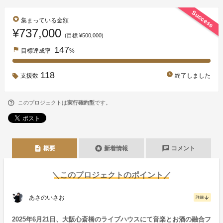
Success
stars
集まっている金額
¥737,000
(目標 ¥500,000)
147
flag
目標達成率
%
118
watch_later
支援数
終了しました
このプロジェクトは
実行確約型
です。
description
stars
chat
概要
新着情報
コメント
＼このプロジェクトのポイント／
あさのいさお
arrow_downward
詳細
2025年6月21日、大阪心斎橋のライブハウスにて音楽とお酒の融合フ