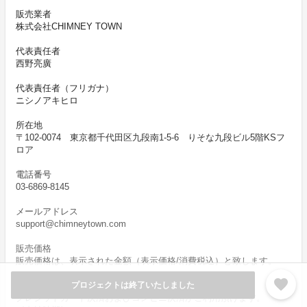
販売業者
株式会社CHIMNEY TOWN
代表責任者
西野亮廣
代表責任者（フリガナ）
ニシノアキヒロ
所在地
〒102-0074 東京都千代田区九段南1-5-6 りそな九段ビル5階KSフ
ロア
電話番号
03-6869-8145
メールアドレス
support@chimneytown.com
販売価格
販売価格は、表示された金額（表示価格/消費税込）と致します。
favorite
プロジェクトは終了いたしました
支払方法および支払の時期
クレジットカード決済およびコンビニ決済がご利用頂けます。