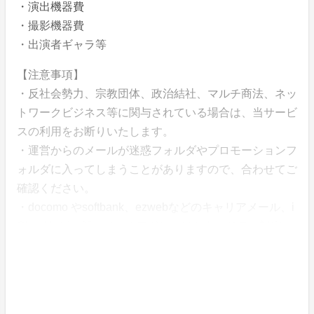
・演出機器費
・撮影機器費
・出演者ギャラ等
【注意事項】
・反社会勢力、宗教団体、政治結社、マルチ商法、ネッ
トワークビジネス等に関与されている場合は、当サービ
スの利用をお断りいたします。
・運営からのメールが迷惑フォルダやプロモーションフ
ォルダに入ってしまうことがありますので、合わせてご
確認ください。
・docomo やsoftbank、ezwebなどのキャリアメール、i
Cloudなど一部のメールアドレスはセキュリティ設定に
より、システムからの自動送信メールが届かないため、
上記以外のメールで登録をお願いします。
【このプロジェクト及びリターンについてのお問合せは