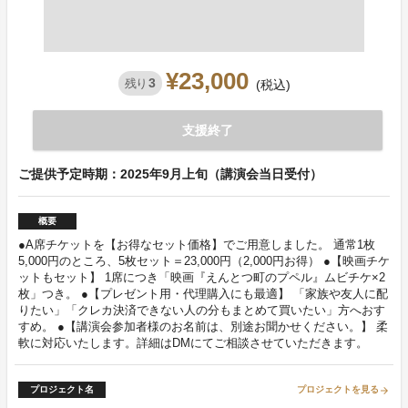
¥23,000
3
残り
(税込)
支援終了
ご提供予定時期：2025年9月上旬（講演会当日受付）
概要
●A席チケットを【お得なセット価格】でご用意しました。 通常1枚
5,000円のところ、5枚セット＝23,000円（2,000円お得） ●【映画チケ
ットもセット】 1席につき「映画『えんとつ町のプペル』ムビチケ×2
枚」つき。 ●【プレゼント用・代理購入にも最適】 「家族や友人に配
りたい」「クレカ決済できない人の分もまとめて買いたい」方へおす
すめ。 ●【講演会参加者様のお名前は、別途お聞かせください。】 柔
軟に対応いたします。詳細はDMにてご相談させていただきます。
プロジェクト名
プロジェクトを見る
arrow_forward