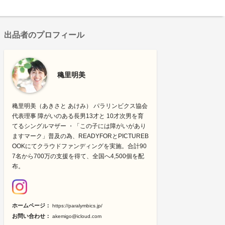
出品者のプロフィール
穐里明美
穐里明美（あきさと あけみ） パラリンビクス協会
代表理事 障がいのある長男13才と 10才次男を育
てるシングルマザー ・「この子には障がいがあり
ますマーク」普及の為、READYFORとPICTUREB
OOKにてクラウドファンディングを実施。合計90
7名から700万の支援を得て、全国へ4,500個を配
布。
ホームページ：
https://paralymbics.jp/
お問い合わせ：
akemigo@icloud.com