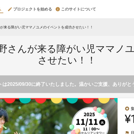
プロジェクトを始める
このサイトについて
が来る障がい児ママノユメのイベントを成功させたい！！
野さんが来る障がい児ママノ
させたい！！
は2025/09/30に終了いたしました。温かいご支援、ありが
stars
¥
flag