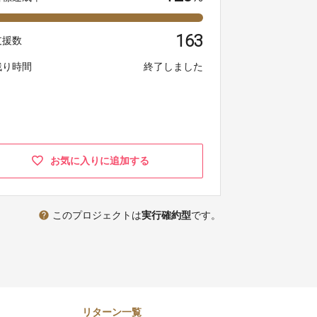
163
支援数
残り時間
終了しました
お気に入りに追加する
help
このプロジェクトは
実行確約型
です。
リターン一覧