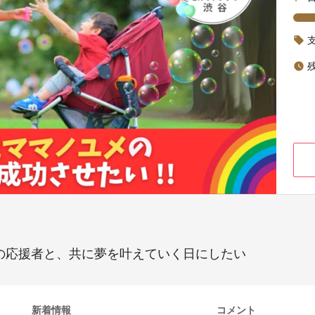
local_offer
watch_later
多くの応援者と、共に夢を叶えていく日にしたい
新着情報
コメント