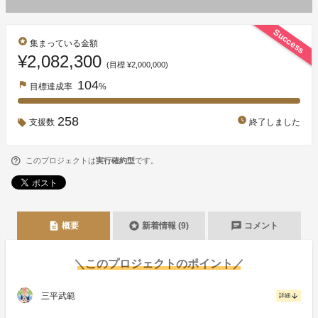
Success
stars
集まっている金額
¥2,082,300
(目標 ¥2,000,000)
104
flag
目標達成率
%
258
watch_later
支援数
終了しました
このプロジェクトは
実行確約型
です。
description
stars
chat
概要
新着情報 (9)
コメント
＼このプロジェクトのポイント／
三平武範
arrow_downward
詳細