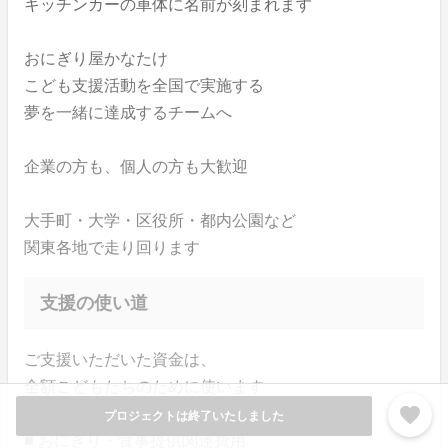
キッチンカーの車体に名前が刻まれます
おにぎり屋かなたけ
こども支援活動を全国で実施する
夢を一緒に達成するチームへ
企業の方も、個人の方も大歓迎
大手町・大学・区役所・都内公園など
関東各地で走り回ります
支援の使い道
ご支援いただいた資金は、
全額こどもたちのために使います
favorite
プロジェクトは終了いたしました
■ おにぎり・食事提供関連費用