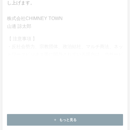
し上げます。
株式会社CHIMNEY TOWN
山邊 諒太郎
【 注意事項 】
・反社会勢力、宗教団体、政治結社、マルチ商法、ネッ
トワークビジネス等に関与されている場合は、当サービ
スの利用をお断りいたします。
・運営からのメールが迷惑フォルダやプロモーションフ
ォルダに入ってしまうことがありますので、合わせてご
確認ください。
・docomo やsoftbank、ezwebなどのキャリアメール、i
Cloudなど一部のメールアドレスはセキュリティ設定に
より、システムからの自動送信メールが届かないため、
上記以外のメールで登録をお願いします。
もっと見る
add