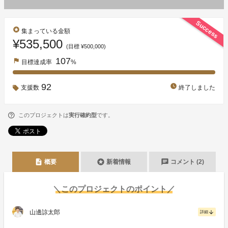
Success
stars
集まっている金額
¥535,500
(目標 ¥500,000)
107
flag
目標達成率
%
92
watch_later
支援数
終了しました
このプロジェクトは
実行確約型
です。
description
stars
chat
概要
新着情報
コメント (2)
＼このプロジェクトのポイント／
山邊諒太郎
arrow_downward
詳細