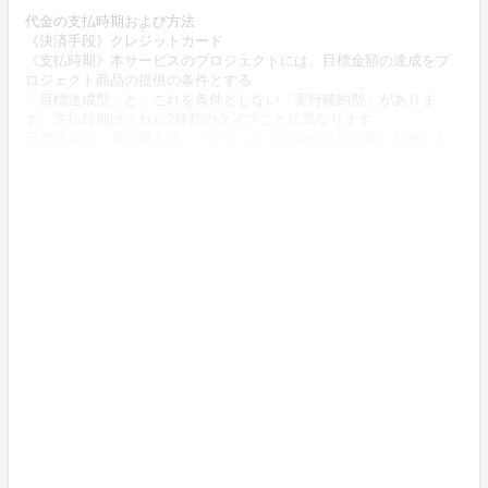
代金の支払時期および方法
《決済手段》クレジットカード
《支払時期》本サービスのプロジェクトには、目標金額の達成をプ
ロジェクト商品の提供の条件とする
「目標達成型」と、これを条件としない「実行確約型」がありま
す。支払時期はこれら2種類のタイプごとに異なります。
目標達成型：商品購入後、プロジェクト資金が目標金額に到達した
ときに決済
実行確約型：商品購入時に決済
商品代金以外に必要な費用 ／送料、消費税等
送料無料 (商品代金に含む)
返品の取扱条件／返品期限、返品時の送料負担または解約や退会条
件
《返品の取扱い条件》輸送による商品の破損および発送ミスがあっ
た場合のみ返品可
商品到着後14日以内に弊社までご連絡いただいた後、出品者から連
絡のある返送先へご返送下さい。
不良品の取扱条件
商品受取時に必ず商品の確認をお願いいたします。
商品には万全を期しておりますが、万が一下記のような場合にはお
問い合わせフォームにてお問い合わせ下さい。