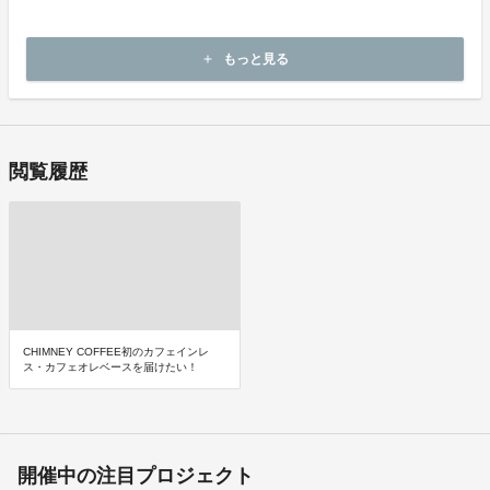
・申し込まれた商品と異なる商品が届いた場合
・商品が汚れている、または破損している場合
上記理由による不良品は、商品到着後14日以内に弊社までご連絡い
もっと見る
add
ただいた後、出品者から対応方法をお客様宛にご連絡致します。
閲覧履歴
CHIMNEY COFFEE初のカフェインレ
ス・カフェオレベースを届けたい！
開催中の注目プロジェクト