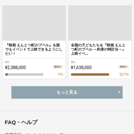
『映画 えんとつ町のプペル』を誰
全国の子どもたちを『映画 えんと
でもイベントで上映できるようにし
つ町のプペル ～約束の時計台～』
たい！
上映イベ...
累計
累計
¥2,388,000
¥1,638,000
募集中
募集中
7
%
327
%
もっと見る
FAQ・ヘルプ