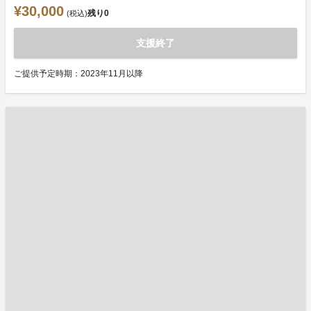
¥30,000
残り
0
(税込)
支援終了
ご提供予定時期：2023年11月以降