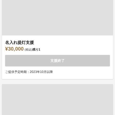
名入れ提灯支援
¥30,000
残り
1
(税込)
支援終了
ご提供予定時期：2023年10月以降