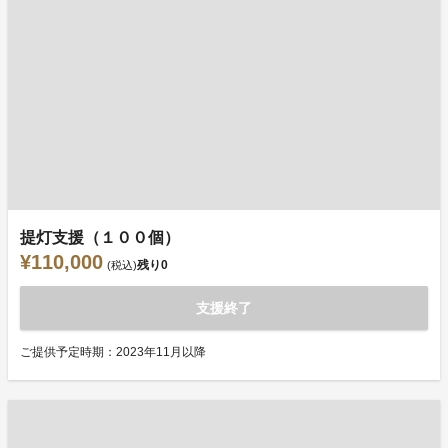
提灯支援（１００個）
¥110,000
残り
0
(税込)
支援終了
ご提供予定時期：2023年11月以降