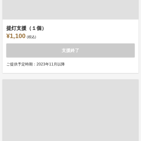
提灯支援（１個）
¥1,100
(税込)
支援終了
ご提供予定時期：2023年11月以降