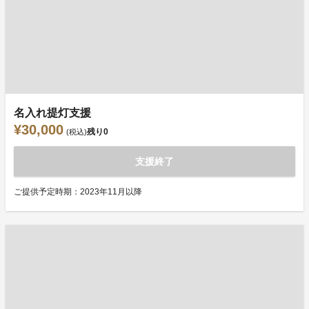
名入れ提灯支援
¥30,000
残り
0
(税込)
支援終了
ご提供予定時期：2023年11月以降