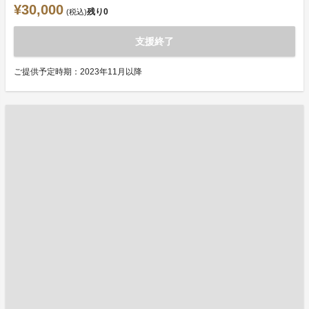
¥30,000
残り
0
(税込)
支援終了
ご提供予定時期：2023年11月以降