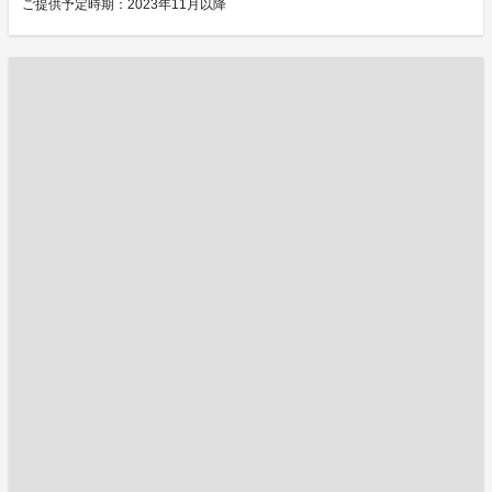
ご提供予定時期：2023年11月以降