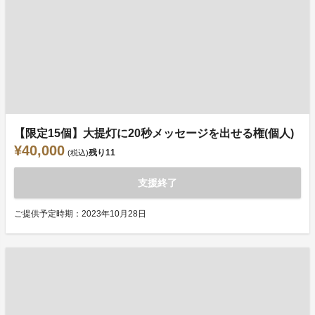
【限定15個】大提灯に20秒メッセージを出せる権(個人)
¥40,000
残り
11
(税込)
支援終了
ご提供予定時期：2023年10月28日