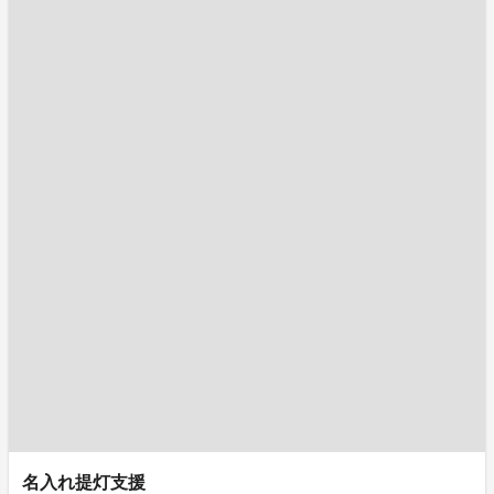
名入れ提灯支援