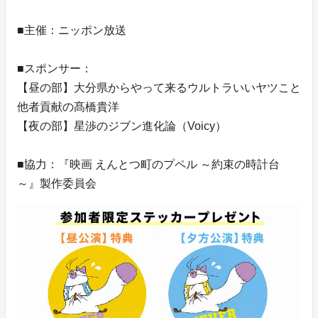
■主催：ニッポン放送
■スポンサー：
【昼の部】大分県からやって来るウルトラいいヤツこと
他者貢献の髙橋貴洋
【夜の部】星渉のジブン進化論（Voicy）
■協力：『映画 えんとつ町のプペル ～約束の時計台
～』製作委員会