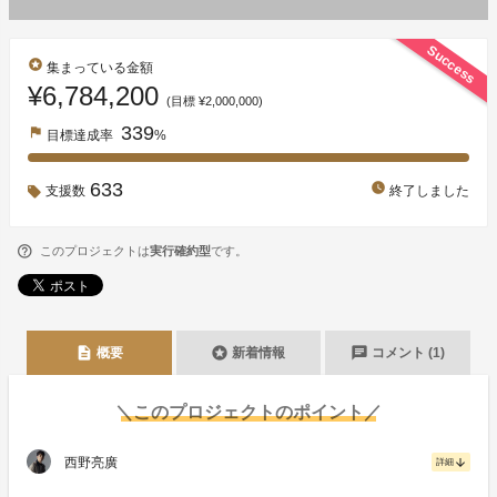
Success
stars
集まっている金額
¥6,784,200
(目標 ¥2,000,000)
339
flag
目標達成率
%
633
watch_later
支援数
終了しました
このプロジェクトは
実行確約型
です。
description
stars
chat
概要
新着情報
コメント (1)
＼このプロジェクトのポイント／
西野亮廣
arrow_downward
詳細