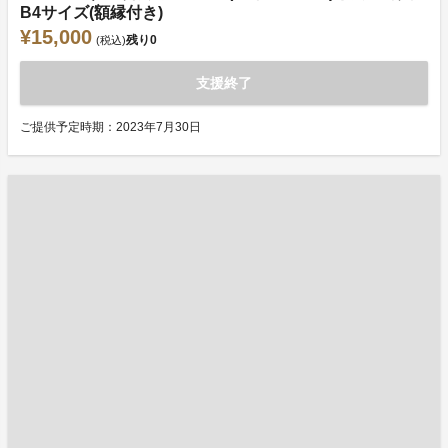
B4サイズ(額縁付き)
¥15,000
残り
0
(税込)
支援終了
ご提供予定時期：2023年7月30日