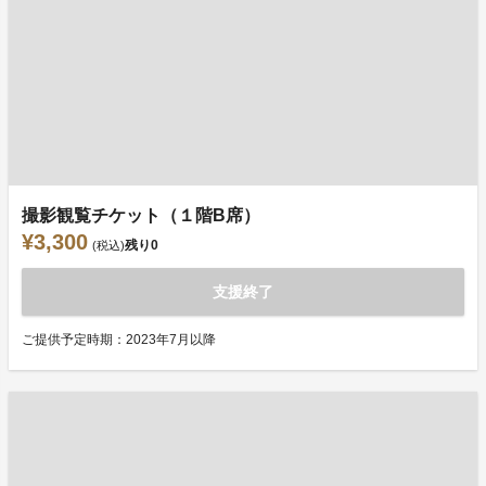
撮影観覧チケット（１階B席）
¥3,300
残り
0
(税込)
支援終了
ご提供予定時期：2023年7月以降