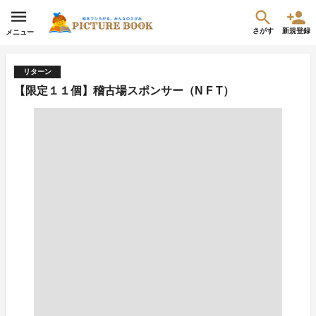
さがす
新規登録
メニュー
リターン
【限定１１個】稽古場スポンサー（N F T）