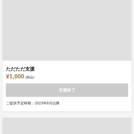
ただただ支援
¥1,000
(税込)
支援終了
ご提供予定時期：2023年8月以降