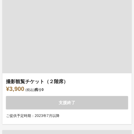
撮影観覧チケット（２階席）
¥3,900
残り
0
(税込)
支援終了
ご提供予定時期：2023年7月以降