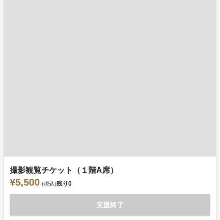
撮影観覧チケット（１階A席）
¥5,500
残り
0
(税込)
支援終了