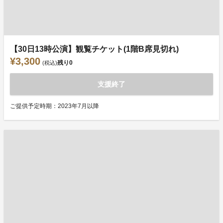
【30日13時公演】観覧チケット(1階B席見切れ)
¥3,300
残り
0
(税込)
支援終了
ご提供予定時期：2023年7月以降