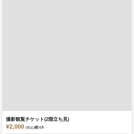
撮影観覧チケット(2階立ち見)
¥2,000
残り
0
(税込)