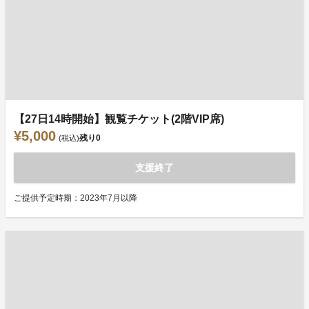
【27日14時開始】観覧チケット(2階VIP席)
¥5,000
残り
0
(税込)
支援終了
ご提供予定時期：2023年7月以降