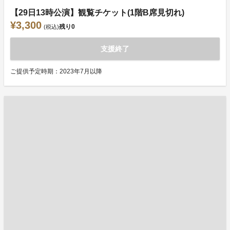
【29日13時公演】観覧チケット(1階B席見切れ)
¥3,300
残り
0
(税込)
支援終了
ご提供予定時期：2023年7月以降