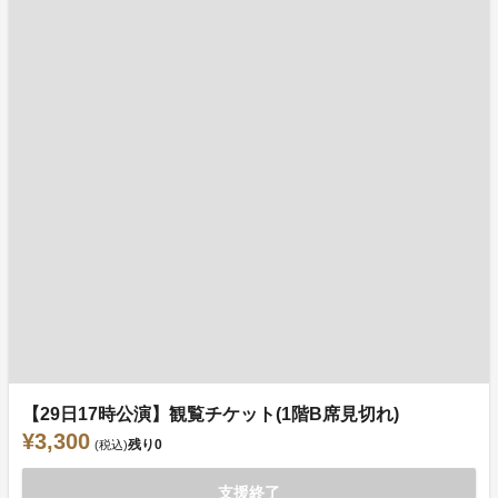
【29日17時公演】観覧チケット(1階B席見切れ)
¥3,300
残り
0
(税込)
支援終了