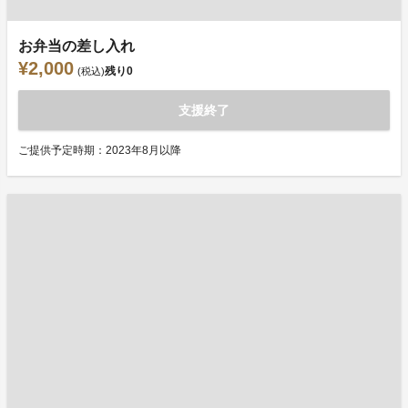
お弁当の差し入れ
¥2,000
残り
0
(税込)
支援終了
ご提供予定時期：2023年8月以降