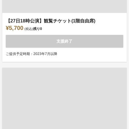
【27日18時公演】観覧チケット(1階自由席)
¥5,700
残り
0
(税込)
支援終了
ご提供予定時期：2023年7月以降