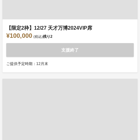
【限定2枠】12/27 天才万博2024VIP席
¥100,000
残り
2
(税込)
支援終了
ご提供予定時期：12月末