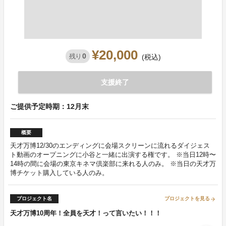
¥20,000
0
残り
(税込)
支援終了
ご提供予定時期：12月末
概要
天才万博12/30のエンディングに会場スクリーンに流れるダイジェス
ト動画のオープニングに小谷と一緒に出演する権です。 ※当日12時〜
14時の間に会場の東京キネマ倶楽部に来れる人のみ。 ※当日の天才万
博チケット購入している人のみ。
プロジェクト名
プロジェクトを見る
arrow_forward
天才万博10周年！全員を天才！って言いたい！！！