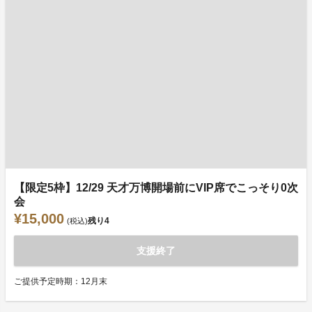
【限定5枠】12/29 天才万博開場前にVIP席でこっそり0次
会
¥15,000
残り
4
(税込)
支援終了
ご提供予定時期：12月末