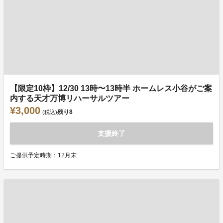
【限定10枠】12/30 13時〜13時半 ホームレス小谷がご案
内する天才万博リハーサルツアー
¥3,000
残り
8
(税込)
支援終了
ご提供予定時期：12月末