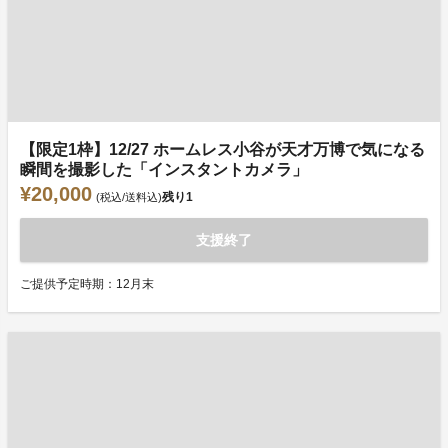
【限定1枠】12/27 ホームレス小谷が天才万博で気になる
瞬間を撮影した「インスタントカメラ」
¥20,000
残り
1
(税込/送料込)
支援終了
ご提供予定時期：12月末