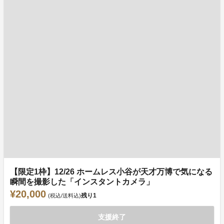
【限定1枠】12/26 ホームレス小谷が天才万博で気になる
瞬間を撮影した「インスタントカメラ」
¥20,000
残り
1
(税込/送料込)
支援終了