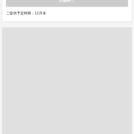
支援終了
ご提供予定時期：12月末