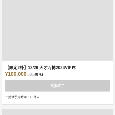
【限定2枠】12/26 天才万博2024VIP席
¥100,000
残り
2
(税込)
支援終了
ご提供予定時期：12月末