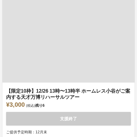
【限定10枠】12/26 13時〜13時半 ホームレス小谷がご案
内する天才万博リハーサルツアー
¥3,000
残り
6
(税込)
支援終了
ご提供予定時期：12月末