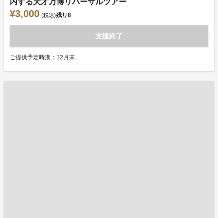
内する天才万博リハーサルツアー
¥3,000
残り
8
(税込)
支援終了
ご提供予定時期：12月末