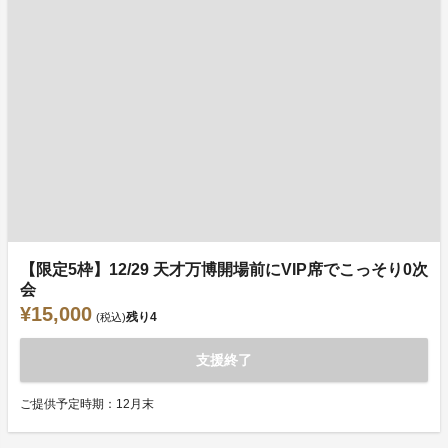
【限定5枠】12/29 天才万博開場前にVIP席でこっそり0次
会
¥15,000
残り
4
(税込)
支援終了
ご提供予定時期：12月末