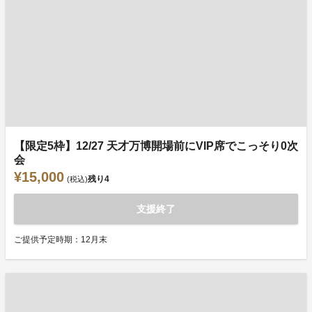
【限定5枠】12/27 天才万博開場前にVIP席でこっそり0次
会
¥15,000
残り
4
(税込)
支援終了
ご提供予定時期：12月末