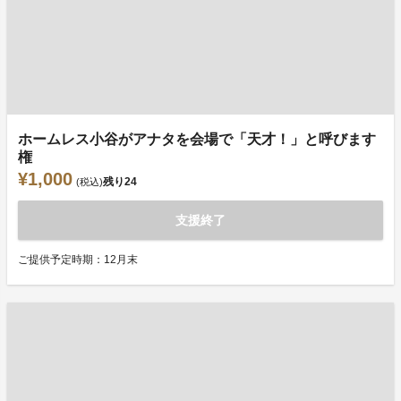
ホームレス小谷がアナタを会場で「天才！」と呼びます
権
¥1,000
残り
24
(税込)
支援終了
ご提供予定時期：12月末