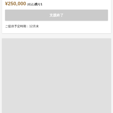
¥250,000
残り
1
(税込)
支援終了
ご提供予定時期：12月末