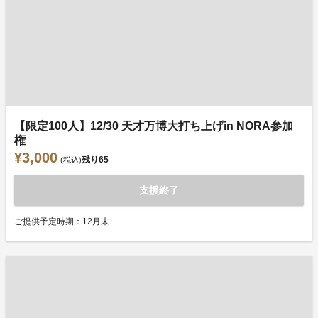
【限定100人】12/30 天才万博大打ち上げin NORA参加
権
¥3,000
残り
65
(税込)
支援終了
ご提供予定時期：12月末