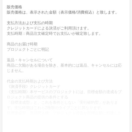
販売価格
販売価格は、表示された金額（表示価格/消費税込）と致します。
支払方法および支払の時期
クレジットカードによる決済がご利用頂けます。
支払時期：商品注文確定時でお支払いが確定致します。
商品のお届け時期
プロジェクトごとに明記
返品・キャンセルについて
商品に欠陥がある場合を除き、基本的には返品、キャンセルには応
じません。
代金の支払時期および方法
《決済手段》クレジットカード
《支払時期》本サービスのプロジェクトには、目標金額の達成をプ
ロジェクト商品の提供の条件とする
「目標達成型」と、これを条件としない「実行確約型」がありま
す。支払時期はこれら2種類のタイプごとに異なります。
目標達成型：商品購入後、プロジェクト資金が目標金額に到達した
ときに決済
実行確約型：商品購入時に決済