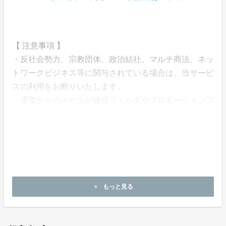
【 注意事項 】
・反社会勢力、宗教団体、政治結社、マルチ商法、ネッ
トワークビジネス等に関与されている場合は、当サービ
スの利用をお断りいたします。
・運営からのメールが迷惑フォルダやプロモーションフ
ォルダに入ってしまうことがありますので、合わせてご
確認ください。
・docomo やsoftbank、ezwebなどのキャリアメール、i
Cloudなど一部のメールアドレスはセキュリティ設定に
より、システムからの自動送信メールが届かないため、
上記以外のメールで登録をお願いします。
もっと見る
add