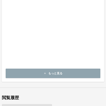
商品代金以外に必要な費用 ／送料、消費税等
送料無料 (商品代金に含む)
返品の取扱条件／返品期限、返品時の送料負担または解約や退会条
件
《返品の取扱い条件》輸送による商品の破損および発送ミスがあっ
た場合のみ返品可
商品到着後14日以内に弊社までご連絡いただいた後、出品者から連
絡のある返送先へご返送下さい。
不良品の取扱条件
商品受取時に必ず商品の確認をお願いいたします。
商品には万全を期しておりますが、万が一下記のような場合にはお
問い合わせフォームにてお問い合わせ下さい。
・申し込まれた商品と異なる商品が届いた場合
・商品が汚れている、または破損している場合
上記理由による不良品は、商品到着後14日以内に弊社までご連絡い
もっと見る
add
ただいた後、出品者から対応方法をお客様宛にご連絡致します。
閲覧履歴