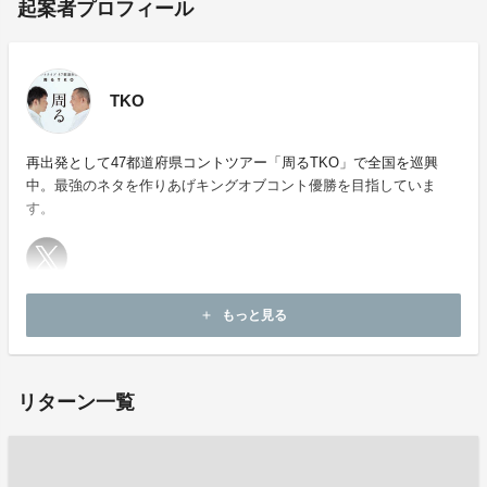
起案者プロフィール
TKO
再出発として47都道府県コントツアー「周るTKO」で全国を巡興
中。最強のネタを作りあげキングオブコント優勝を目指していま
す。
ホームページ：
https://tko-official.jp/
もっと見る
add
お問い合わせ：
info@tko-official.jp
リターン一覧