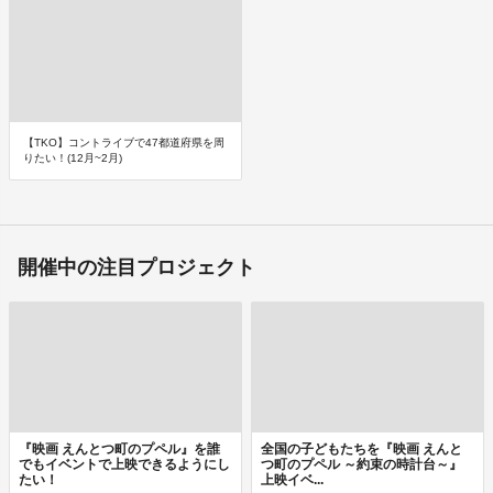
【TKO】コントライブで47都道府県を周
りたい！(12月~2月)
開催中の注目プロジェクト
『映画 えんとつ町のプペル』を誰
全国の子どもたちを『映画 えんと
でもイベントで上映できるようにし
つ町のプペル ～約束の時計台～』
たい！
上映イベ...