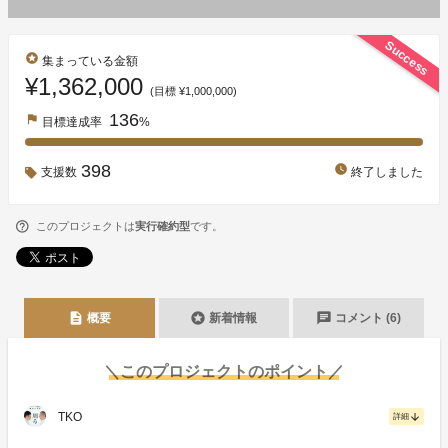
Success
stars
集まっている金額
¥1,362,000
(目標 ¥1,000,000)
136
flag
目標達成率
%
398
watch_later
支援数
終了しました
このプロジェクトは
実行確約型
です。
description
stars
chat
概要
新着情報
コメント (6)
＼このプロジェクトのポイント／
TKO
arrow_downward
詳細