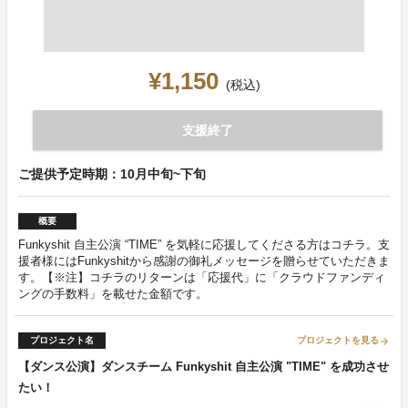
¥1,150
(税込)
支援終了
ご提供予定時期：10月中旬~下旬
概要
Funkyshit 自主公演 “TIME” を気軽に応援してくださる方はコチラ。支
援者様にはFunkyshitから感謝の御礼メッセージを贈らせていただきま
す。【※注】コチラのリターンは「応援代」に「クラウドファンディ
ングの手数料」を載せた金額です。
プロジェクト名
プロジェクトを見る
arrow_forward
【ダンス公演】ダンスチーム Funkyshit 自主公演 "TIME" を成功させ
たい！