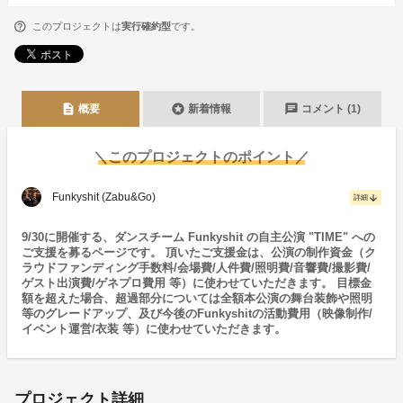
このプロジェクトは
実行確約型
です。
description
stars
chat
概要
新着情報
コメント (1)
＼このプロジェクトのポイント／
Funkyshit (Zabu&Go)
arrow_downward
詳細
9/30に開催する、ダンスチーム Funkyshit の自主公演 "TIME" への
ご支援を募るページです。 頂いたご支援金は、公演の制作資金（ク
ラウドファンディング手数料/会場費/人件費/照明費/音響費/撮影費/
ゲスト出演費/ゲネプロ費用 等）に使わせていただきます。 目標金
額を超えた場合、超過部分については全額本公演の舞台装飾や照明
等のグレードアップ、及び今後のFunkyshitの活動費用（映像制作/
イベント運営/衣装 等）に使わせていただきます。
プロジェクト詳細