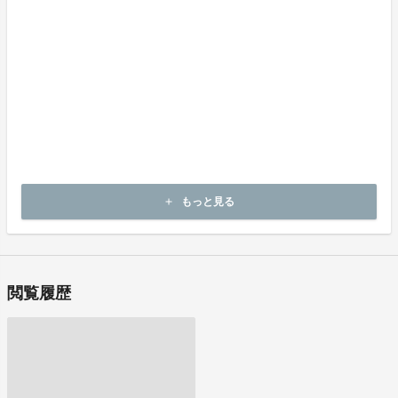
《返品の取扱い条件》輸送による商品の破損および発送ミスがあっ
た場合のみ返品可
商品到着後14日以内に弊社までご連絡いただいた後、出品者から連
絡のある返送先へご返送下さい。
不良品の取扱条件
商品受取時に必ず商品の確認をお願いいたします。
商品には万全を期しておりますが、万が一下記のような場合にはお
問い合わせフォームにてお問い合わせ下さい。
・申し込まれた商品と異なる商品が届いた場合
・商品が汚れている、または破損している場合
上記理由による不良品は、商品到着後14日以内に弊社までご連絡い
もっと見る
add
ただいた後、出品者から対応方法をお客様宛にご連絡致します。
閲覧履歴