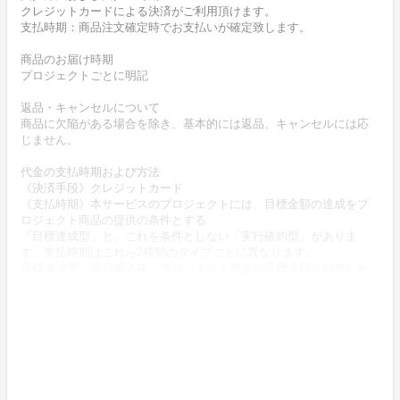
クレジットカードによる決済がご利用頂けます。
支払時期：商品注文確定時でお支払いが確定致します。
商品のお届け時期
プロジェクトごとに明記
返品・キャンセルについて
商品に欠陥がある場合を除き、基本的には返品、キャンセルには応
じません。
代金の支払時期および方法
《決済手段》クレジットカード
《支払時期》本サービスのプロジェクトには、目標金額の達成をプ
ロジェクト商品の提供の条件とする
「目標達成型」と、これを条件としない「実行確約型」がありま
す。支払時期はこれら2種類のタイプごとに異なります。
目標達成型：商品購入後、プロジェクト資金が目標金額に到達した
ときに決済
実行確約型：商品購入時に決済
商品代金以外に必要な費用 ／送料、消費税等
送料無料 (商品代金に含む)
返品の取扱条件／返品期限、返品時の送料負担または解約や退会条
件