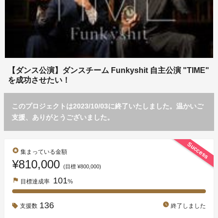
【ダンス公演】ダンスチーム Funkyshit 自主公演 "TIME"
を成功させたい！
このプロジェクトは2023/10/03に終了いたしました。温かいご
支援、ありがとうございました。
Success
stars
集まっている金額
¥810,000
(目標 ¥800,000)
101
flag
目標達成率
%
136
watch_later
支援数
終了しました