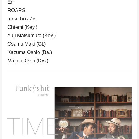
Eri
ROARS
rena+hikaZe
Chiemi (Key.)
Yuji Matsumura (Key.)
Osamu Maki (Gt.)
Kazuma Oshio (Ba.)
Makoto Otsu (Drs.)