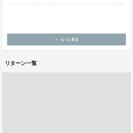
ン等、あらゆる角度から身体/ダンス/コミュニケーションの研究成果
を共有しアウトプットし続けている。
ホームページ：
https://line.me/ti/g2/VA7E00zza3_1Bw1ibkOI-j7NINNoPVwkKnh8KA?utm_source=invitation&utm_medium=link_copy&utm_campaign=default
もっと見る
add
お問い合わせ：
sozaburo62@gmail.com
リターン一覧