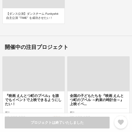
【ダンス公演】ダンスチーム Funkyshit
自主公演 "TIME" を成功させたい！
開催中の注目プロジェクト
『映画 えんとつ町のプペル』を誰
全国の子どもたちを『映画 えんと
でもイベントで上映できるようにし
つ町のプペル ～約束の時計台～』
たい！
上映イベ...
累計
累計
¥2,388,000
¥1,629,600
募集中
募集中
favorite
プロジェクトは終了いたしました
7
%
325
%