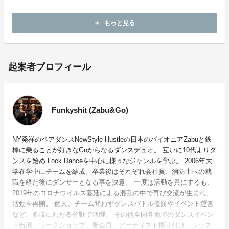
こちらまで】
sozaburo62@gmail.com
もっと見る
add
起案者プロフィール
Funkyshit (Zabu&Go)
NY発祥のペアダンスNewStyle Hustleの日本のパイオニアZabuと鉄
棒に乗ることが好きなGoからなるダンスデュオ。 互いに10代よりダ
ンスを始め Lock Danceを中心に様々なジャンルを学ぶ。 2006年大
学在学中にチームを結成。卒業後はそれぞれ会社員、消防士への就
職を経た後にダンサーとなる事を決意。 一度は活動を異にするも、
2019年のコロナウイルス蔓延による混乱の中で再び交流が生まれ、
活動を再開。 個人、チーム問わずダンスバトル優勝やイベント運営
など、多岐にわたる分野で活躍。 その他全国各地でのダンスイベン
ト出演、ワークショップ、審査員、アーティスト振り付け、レッス