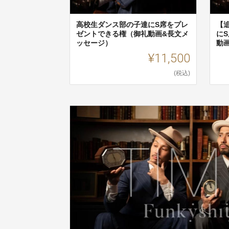
高校生ダンス部の子達にS席をプレ
【
ゼントできる権（御礼動画&長文メ
に
ッセージ）
動
¥11,500
(税込)