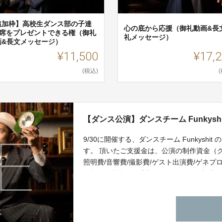
追加枠】高校生ダンス部の子達
心の底から応援（御礼動画&長
S席をプレゼントできる権（御礼
礼メッセージ）
画&長文メッセージ）
¥11,500
¥17,
(税込)
【ダンス公演】ダンスチーム Funkyshi
9/30に開催する、ダンスチーム Funkyshit
す。 頂いたご支援金は、公演の制作資金（ク
照明費/音響費/撮影費/ゲスト出演費/ゲネプ
を超えた場合、超過部分については全額本
び今後のFunkyshitの活動費用（映像制作
す。