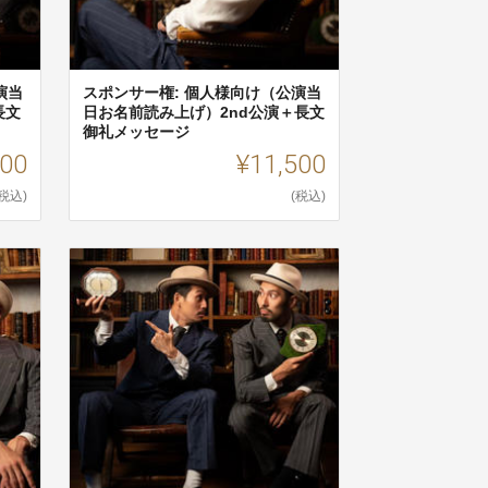
演当
スポンサー権: 個人様向け（公演当
長文
日お名前読み上げ）2nd公演＋長文
御礼メッセージ
500
¥11,500
(税込)
(税込)