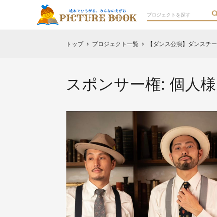
トップ
プロジェクト一覧
【ダンス公演】ダンスチーム F
chevron_right
chevron_right
スポンサー権: 個人