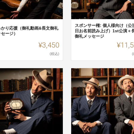
スポンサー権: 個人様向け（公
っかり応援（御礼動画&長文御礼
日お名前読み上げ）1st公演＋
ッセージ）
御礼メッセージ
¥3,450
¥11,
(税込)