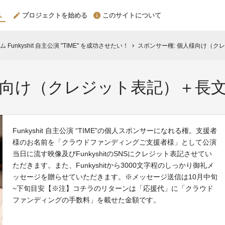
プロジェクトを始める
このサイトについて
unkyshit 自主公演 "TIME" を成功させたい！
スポンサー権: 個人様向け（ク
chevron_right
様向け（クレジット表記）＋長
Funkyshit 自主公演 “TIME”の個人スポンサーになれる権。支援者
様のお名前を「クラウドファンディングご支援者様」として公演
当日に流す映像及びFunkyshitのSNSにクレジット表記させてい
ただきます。また、Funkyshitから3000文字程のしっかり御礼メ
ッセージを贈らせていただきます。※メッセージ送信は10月中旬
~下旬目安【※注】コチラのリターンは「応援代」に「クラウド
ファンディングの手数料」を載せた金額です。