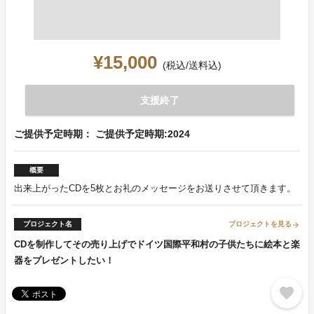
¥15,000
(税込/送料込)
支援終了
ご提供予定時期： ご提供予定時期:2024
概要
出来上がったCDを5枚とお礼のメッセージをお送りさせて頂きます。
プロジェクト名
プロジェクトを見る
arrow_forward
CDを制作してその売り上げでドイツ国際平和村の子供たちに絵本と楽
器をプレゼントしたい！
favorite