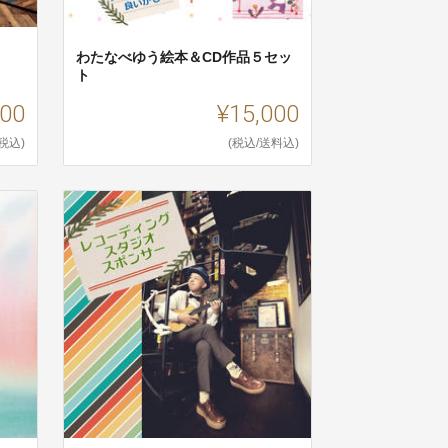
わたなべゆう絵本＆CD作品５セッ
ト
000
¥15,000
(税込)
(税込/送料込)