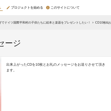
プロジェクトを始める
このサイトについて
げでドイツ国際平和村の子供たちに絵本と楽器をプレゼントしたい！
CD10枚&
chevron_right
セージ
出来上がったCDを10枚とお礼のメッセージをお送りさせて頂き
ます。