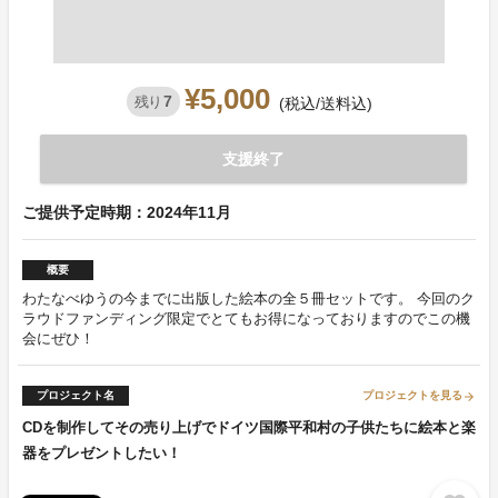
¥5,000
7
残り
(税込/送料込)
支援終了
ご提供予定時期：2024年11月
概要
わたなべゆうの今までに出版した絵本の全５冊セットです。 今回のク
ラウドファンディング限定でとてもお得になっておりますのでこの機
会にぜひ！
プロジェクト名
プロジェクトを見る
arrow_forward
CDを制作してその売り上げでドイツ国際平和村の子供たちに絵本と楽
器をプレゼントしたい！