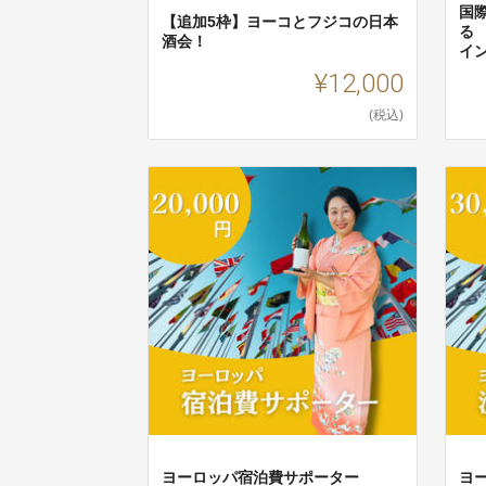
国際
【追加5枠】ヨーコとフジコの日本
る
酒会！
イ
¥12,000
(税込)
ヨーロッパ宿泊費サポーター
ヨ