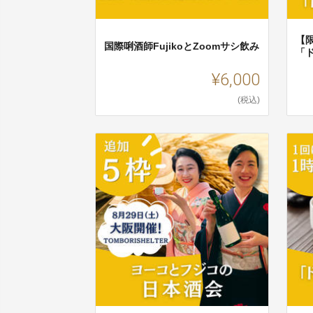
【限
国際唎酒師FujikoとZoomサシ飲み
「
¥6,000
(税込)