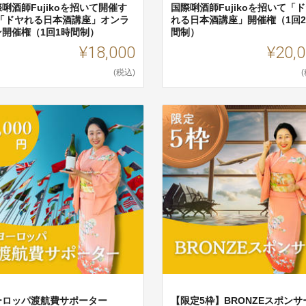
唎酒師Fujikoを招いて開催す
国際唎酒師Fujikoを招いて「
 「ドヤれる日本酒講座」オンラ
れる日本酒講座」開催権（1回
ン開催権（1回1時間制）
間制）
¥18,000
¥20,
(税込)
ーロッパ渡航費サポーター
【限定5枠】BRONZEスポンサ