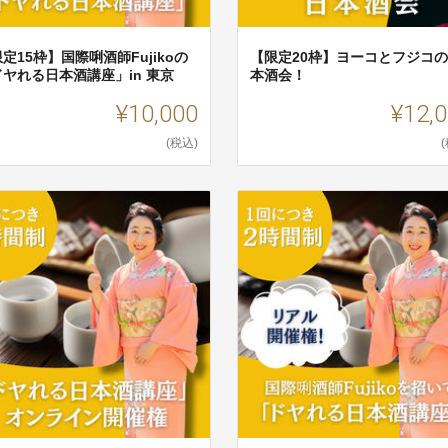
定15枠】国際唎酒師Fujikoの
【限定20枠】ヨーコとフジコ
ドヤれる日本酒講座」in 東京
本酒会！
¥10,000
¥12,
(税込)