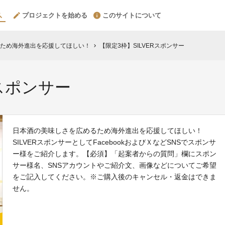
プロジェクトを始める
このサイトについて
ため海外進出を応援してほしい！
【限定3枠】SILVERスポンサー
chevron_right
Rスポンサー
日本酒の美味しさを広めるため海外進出を応援してほしい！
SILVERスポンサーとしてFacebookおよびＸなどSNSでスポンサ
ー様をご紹介します。【必須】「起案者からの質問」欄にスポン
サー様名、SNSアカウントやご紹介文、画像などについてご希望
をご記入してください。※ご購入後のキャンセル・返金はできま
せん。