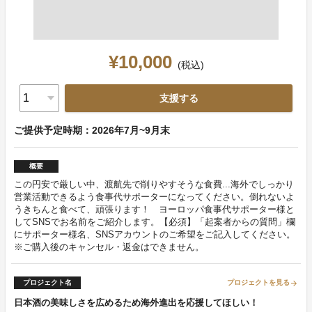
¥10,000
(税込)
支援する
ご提供予定時期：2026年7月~9月末
概要
この円安で厳しい中、渡航先で削りやすそうな食費...海外でしっかり
営業活動できるよう食事代サポーターになってください。倒れないよ
うきちんと食べて、頑張ります！ ヨーロッパ食事代サポーター様と
してSNSでお名前をご紹介します。【必須】「起案者からの質問」欄
にサポーター様名、SNSアカウントのご希望をご記入してください。
※ご購入後のキャンセル・返金はできません。
プロジェクト名
プロジェクトを見る
arrow_forward
日本酒の美味しさを広めるため海外進出を応援してほしい！