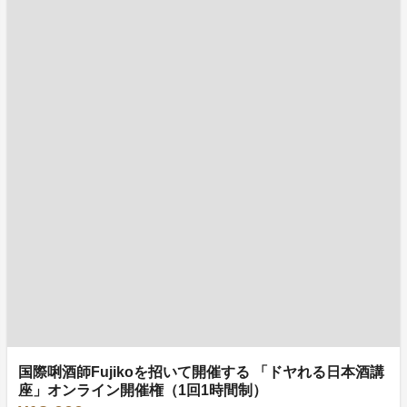
国際唎酒師Fujikoを招いて開催する 「ドヤれる日本酒講
座」オンライン開催権（1回1時間制）