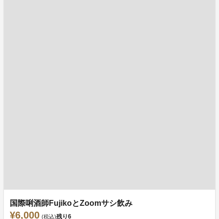
国際唎酒師FujikoとZoomサシ飲み
¥6,000
残り
6
(税込)