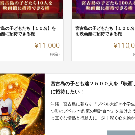
古島の子どもたち【１０名】を
宮古島の子どもたち【１００名
画館に招待できる権
を映画館に招待できる権
¥11,000
¥110,
(税込)
宮古島の子ども達２５００人を『映画 
に招待したい！
沖縄・宮古島に暮らす「プペル大好き小学生
つ町のプペル 〜約束の時計台〜』を届けよ
っ直ぐな情熱と行動力に、深く深く心を動か
えたいと思っています。 どうか皆様のお力
廣）