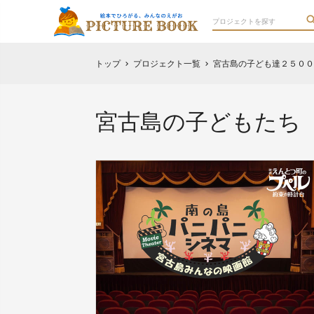
トップ
プロジェクト一覧
宮古島の子ども達２５００
chevron_right
chevron_right
宮古島の子どもたち