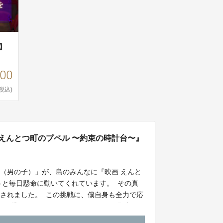
】
000
(税込)
えんとつ町のプペル 〜約束の時計台〜』
（男の子）」が、島のみんなに『映画 えんと
うと毎日懸命に動いてくれています。 その真
されました。 この挑戦に、僕自身も全力で応
をお貸しください。 （キングコング西野亮