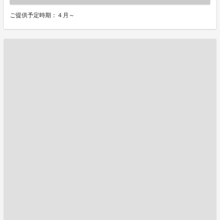
ご提供予定時期：４月～