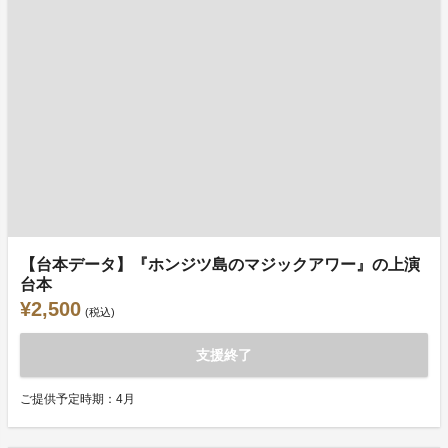
【台本データ】『ホンジツ島のマジックアワー』の上演
台本
¥2,500
(税込)
支援終了
ご提供予定時期：4月