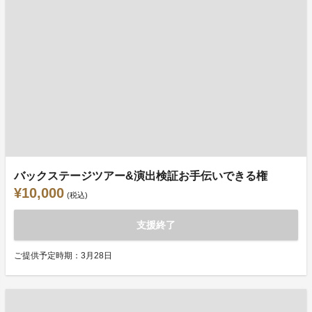
バックステージツアー&演出検証お手伝いできる権
¥10,000
(税込)
支援終了
ご提供予定時期：3月28日