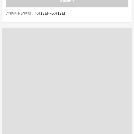
支援終了
ご提供予定時期：4月13日〜5月12日