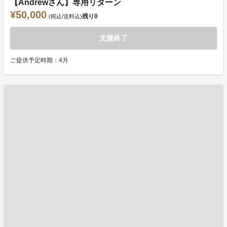
【Andrewさん】専用リターン
¥50,000
残り
0
(税込/送料込)
支援終了
ご提供予定時期：4月