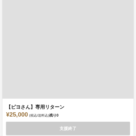
【ピヨさん】専用リターン
¥25,000
残り
0
(税込/送料込)
支援終了