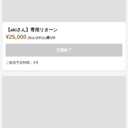
【akiさん】専用リターン
¥25,000
残り
0
(税込/送料込)
支援終了
ご提供予定時期：4月