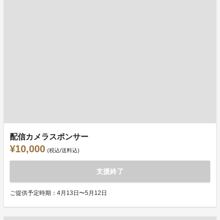
配信カメラスポンサー
¥10,000
(税込/送料込)
支援終了
ご提供予定時期：4月13日〜5月12日