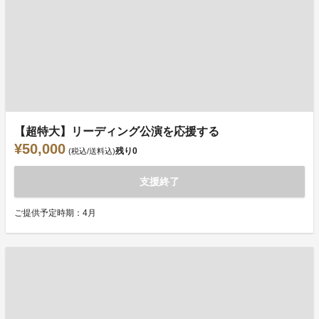
【超特大】リーディング公演を応援する
¥50,000
残り
0
(税込/送料込)
支援終了
ご提供予定時期：4月