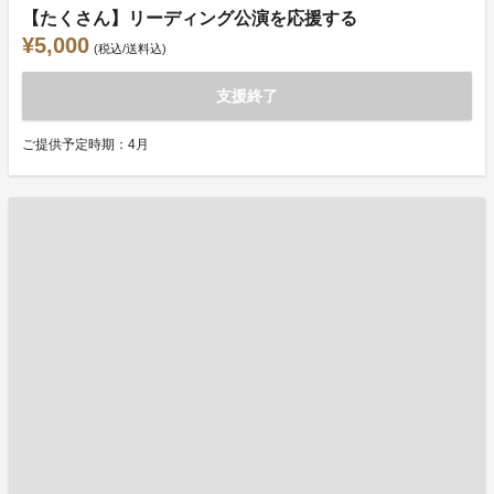
【たくさん】リーディング公演を応援する
¥5,000
(税込/送料込)
支援終了
ご提供予定時期：4月