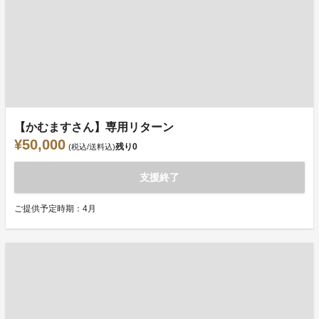
【かむますさん】専用リターン
¥50,000
残り
0
(税込/送料込)
支援終了
ご提供予定時期：4月