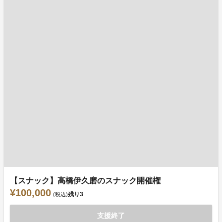
【スナック】高橋伊久磨のスナック開催権
¥100,000
残り
3
(税込)
支援終了