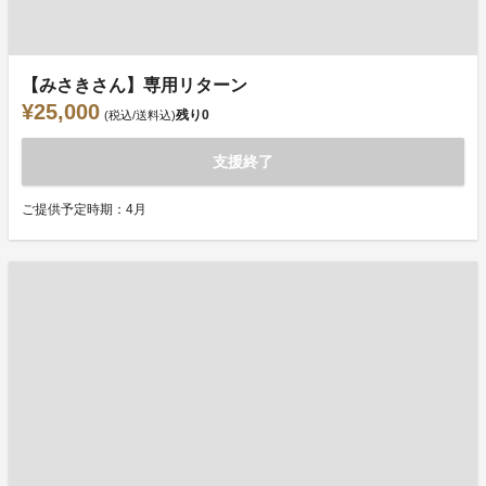
【みさきさん】専用リターン
¥25,000
残り
0
(税込/送料込)
支援終了
ご提供予定時期：4月