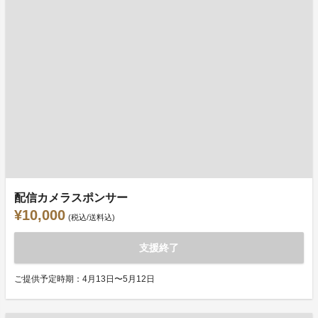
配信カメラスポンサー
¥10,000
(税込/送料込)
支援終了
ご提供予定時期：4月13日〜5月12日