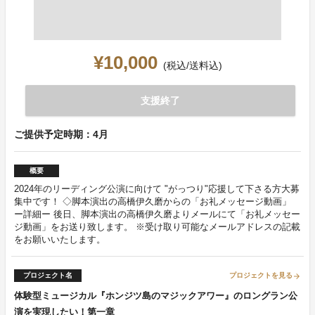
¥10,000
(税込/送料込)
支援終了
ご提供予定時期：4月
概要
2024年のリーディング公演に向けて "がっつり"応援して下さる方大募
集中です！ ◇脚本演出の高橋伊久磨からの「お礼メッセージ動画」
ー詳細ー 後日、脚本演出の高橋伊久磨よりメールにて「お礼メッセー
ジ動画」をお送り致します。 ※受け取り可能なメールアドレスの記載
をお願いいたします。
プロジェクト名
プロジェクトを見る
arrow_forward
体験型ミュージカル『ホンジツ島のマジックアワー』のロングラン公
演を実現したい！第一章