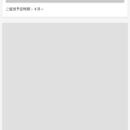
ご提供予定時期：４月～