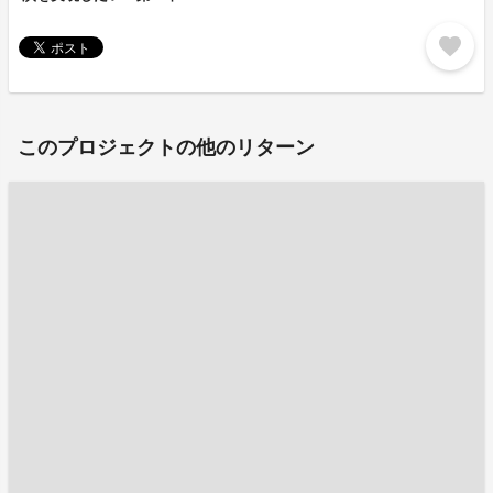
favorite
このプロジェクトの他のリターン