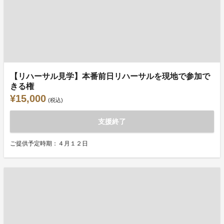
【リハーサル見学】本番前日リハーサルを現地で参加で
きる権
¥15,000
(税込)
支援終了
ご提供予定時期：４月１２日