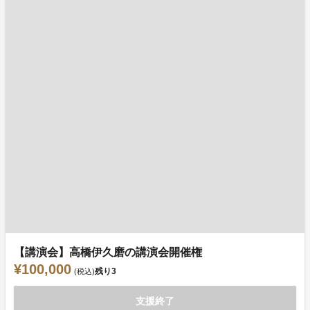
【講演会】高橋伊久磨の講演会開催権
¥100,000
残り
3
(税込)
支援終了