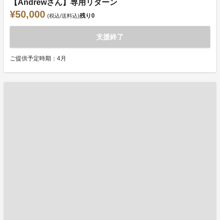
【Andrewさん】専用リターン
¥50,000
残り
0
(税込/送料込)
支援終了
ご提供予定時期：4月