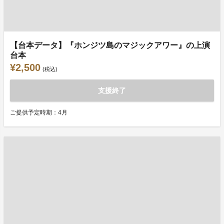
【台本データ】『ホンジツ島のマジックアワー』の上演
台本
¥2,500
(税込)
支援終了
ご提供予定時期：4月