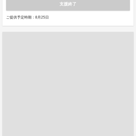
支援終了
ご提供予定時期：8月25日