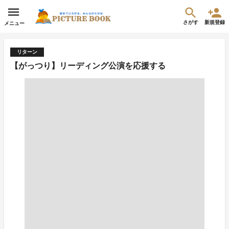
さがす
新規登録
メニュー
リターン
【がっつり】リーディング公演を応援する