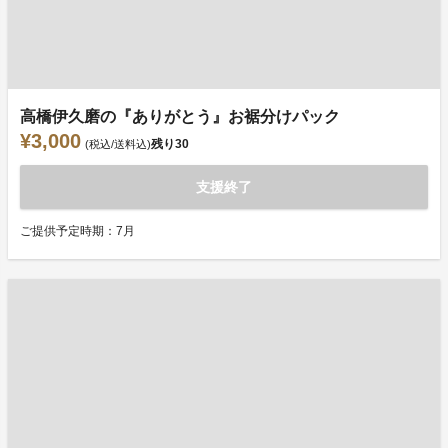
高橋伊久磨の『ありがとう』お裾分けパック
¥3,000
残り
30
(税込/送料込)
支援終了
ご提供予定時期：7月