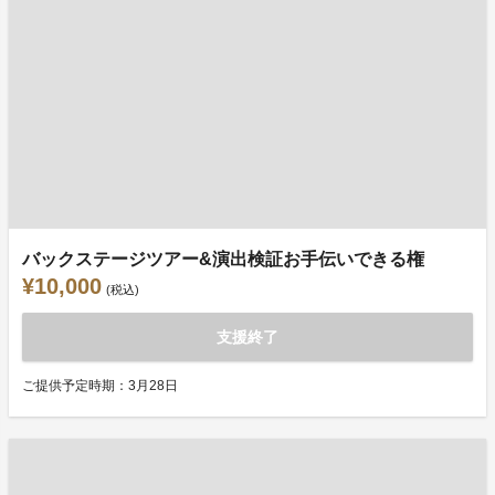
バックステージツアー&演出検証お手伝いできる権
¥10,000
(税込)
支援終了
ご提供予定時期：3月28日