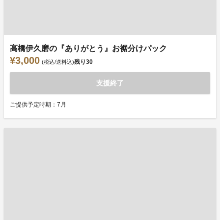
高橋伊久磨の『ありがとう』お裾分けパック
¥3,000
残り
30
(税込/送料込)
支援終了
ご提供予定時期：7月