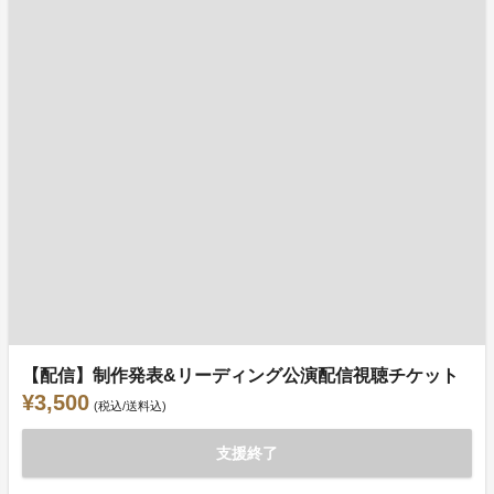
【配信】制作発表&リーディング公演配信視聴チケット
¥3,500
(税込/送料込)
支援終了