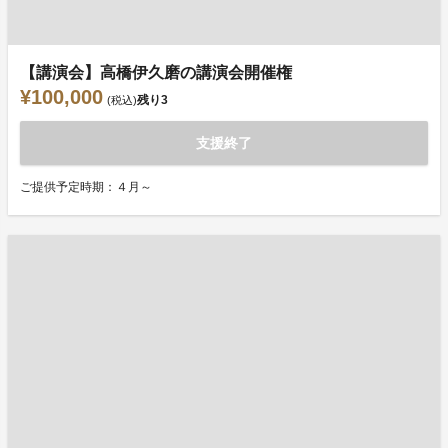
【講演会】高橋伊久磨の講演会開催権
¥100,000
残り
3
(税込)
支援終了
ご提供予定時期：４月～