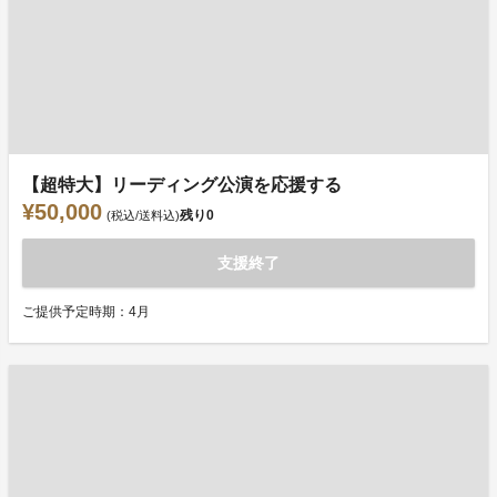
【超特大】リーディング公演を応援する
¥50,000
残り
0
(税込/送料込)
支援終了
ご提供予定時期：4月