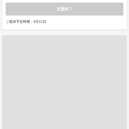
支援終了
ご提供予定時期：4月11日