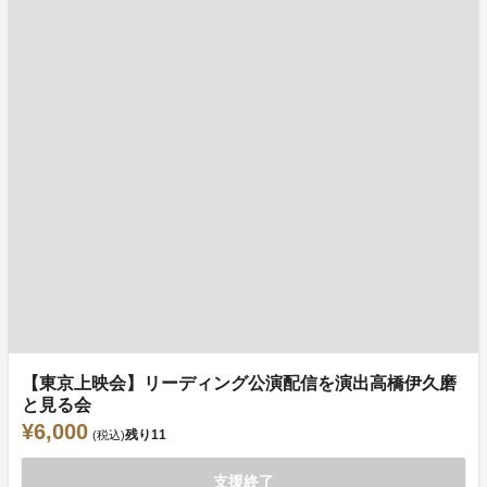
【東京上映会】リーディング公演配信を演出高橋伊久磨
と見る会
¥6,000
残り
11
(税込)
支援終了