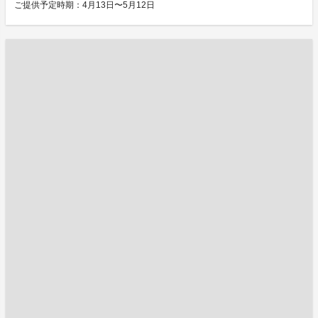
ご提供予定時期：4月13日〜5月12日