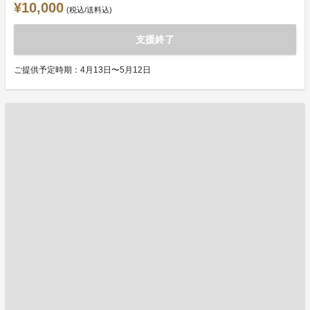
¥10,000
(税込/送料込)
支援終了
ご提供予定時期：4月13日〜5月12日