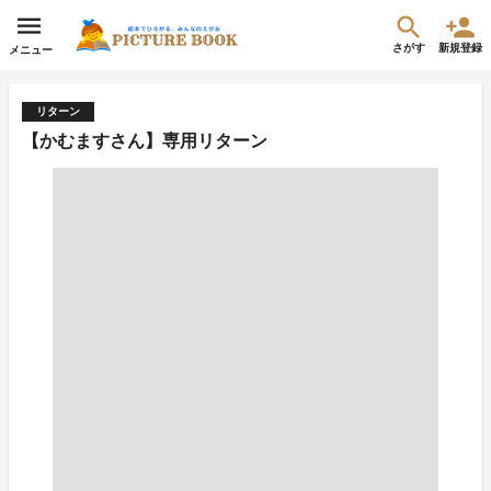
さがす
新規登録
メニュー
リターン
【かむますさん】専用リターン