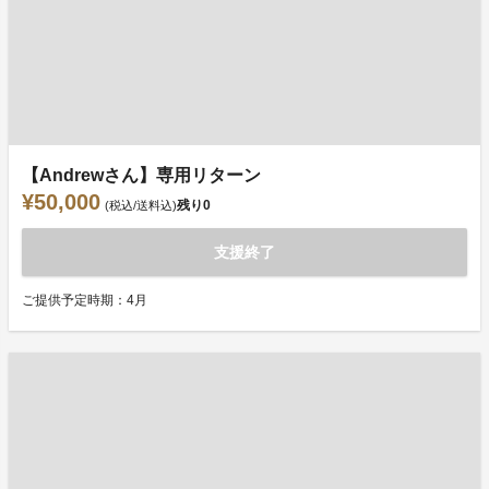
【Andrewさん】専用リターン
¥50,000
残り
0
(税込/送料込)
支援終了
ご提供予定時期：4月