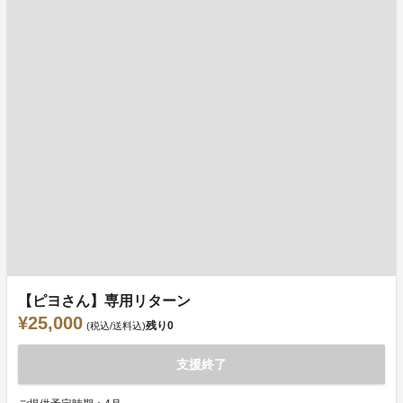
【ピヨさん】専用リターン
¥25,000
残り
0
(税込/送料込)
支援終了