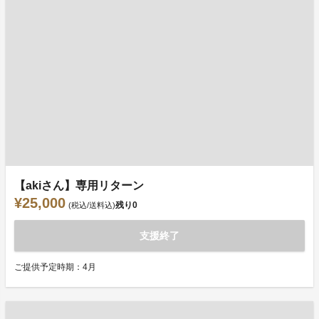
【akiさん】専用リターン
¥25,000
残り
0
(税込/送料込)
支援終了
ご提供予定時期：4月