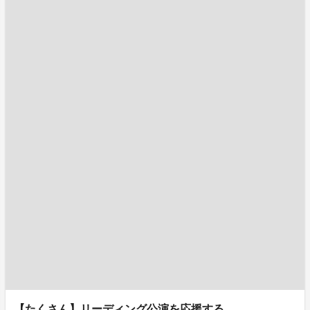
【たくさん】リーディング公演を応援する