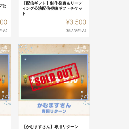
【配信ギフト】制作発表＆リーデ
グ公
ィング公演配信視聴ギフトチケッ
ト
500
¥3,500
料込)
(税込/送料込)
【かむますさん】専用リターン