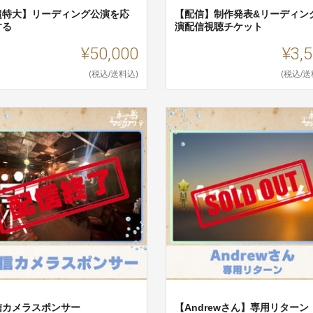
超特大】リーディング公演を応
【配信】制作発表&リーディン
する
演配信視聴チケット
¥50,000
¥3,
(税込/送料込)
(税込/送
信カメラスポンサー
【Andrewさん】専用リターン