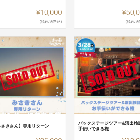
¥10,000
¥50,
(税込/送料込)
(税込/送
バックステージツアー&演出検
みさきさん】専用リターン
手伝いできる権