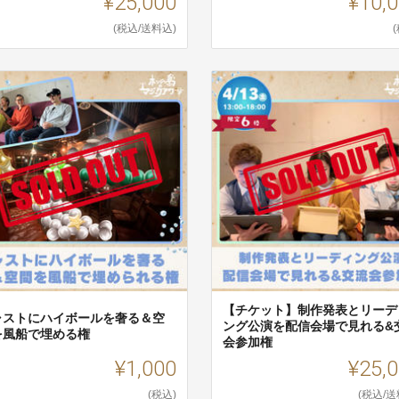
¥25,000
¥10,
(税込/送料込)
【チケット】制作発表とリーデ
ャストにハイボールを奢る＆空
ング公演を配信会場で見れる&
を風船で埋める権
会参加権
¥1,000
¥25,
(税込)
(税込/送