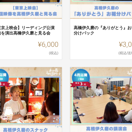
東京上映会】リーディング公演
高橋伊久磨の『ありがとう』お
信を演出高橋伊久磨と見る会
分けパック
¥6,000
¥3,
(税込)
(税込/送