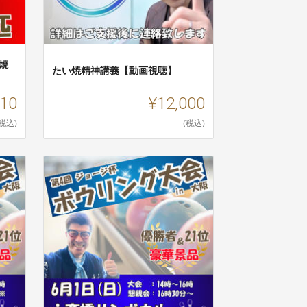
焼
たい焼精神講義【動画視聴】
510
¥12,000
(税込)
(税込)