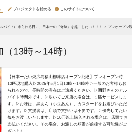
プロジェクトを始める
このサイトについて
ルバイトに来られる日に、日本一の『奇跡』を起こしたい！！！
プレオープン現
chevron_right
（13時～14時）
【日本一たい焼広島福山柳津店オープン記念】プレオープン時、
10匹現地購入▷2025年5月1日13時～14時枠▷一般のお客様もお
られるので、長時間の滞在はご遠慮ください。▷西野さんのアル
バイト時間外です。▷歩いてご来店の場合は、１匹サービスしま
す。▷お味は、黒あん（小豆あん）、カスタードをお選びいただ
けます。▷支援者は、店頭で支払いは不要です。▷優先してたい
焼をお渡しいたします。▷10匹以上購入される場合は、店頭でお
支払いください。その場合、お渡しの順番が前後する可能性がご
ざいます。