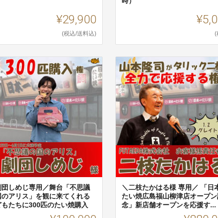
時）
¥29,900
¥5,
(税込/送料込)
劇団しめじ専用／舞台「不思議
＼二枝たかはる様 専用／ 「日
国のアリス」を観に来てくれる
たい焼広島福山柳津店オープン
どもたちに300匹のたい焼購入
念」新店舗オープンを応援す...