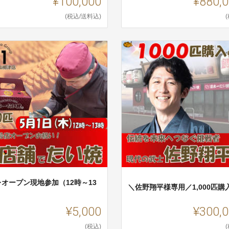
¥100,000
¥880,
(税込/送料込)
レオープン現地参加（12時～13
＼佐野翔平様専用／1,000匹購
）
¥5,000
¥300,
(税込)