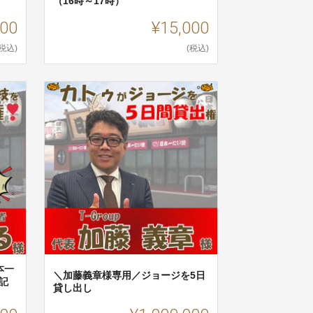
（16時～17時）
000
¥15,000
(税込)
(税込)
本一
＼加藤義章様専用／ジョージを5日
記
貸し出し