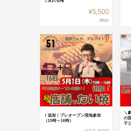
で見れる権
¥5,500
(税込)
＼
！追加！プレオープン現地参加
の
（15時～16時）
子