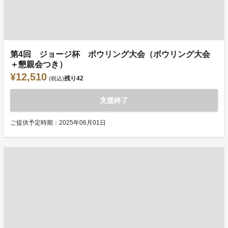
第4回 ジョージ杯 ボウリング大会（ボウリング大会
＋懇親会つき）
¥12,510
残り
42
(税込)
支援終了
ご提供予定時期：2025年06月01日