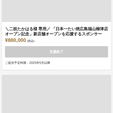
＼二枝たかはる様 専用／ 「日本一たい焼広島福山柳津店
オープン記念」新店舗オープンを応援するスポンサー
¥880,000
(税込)
支援終了
ご提供予定時期：2025年5月以降