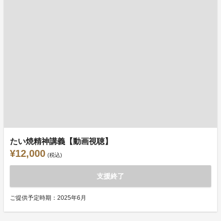
たい焼精神講義【動画視聴】
¥12,000
(税込)
支援終了
ご提供予定時期：2025年6月