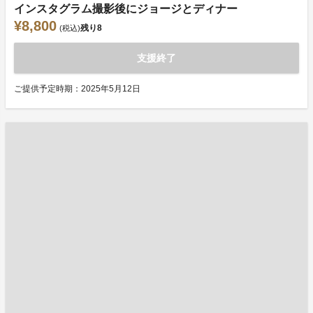
インスタグラム撮影後にジョージとディナー
¥8,800
残り
8
(税込)
支援終了
ご提供予定時期：2025年5月12日