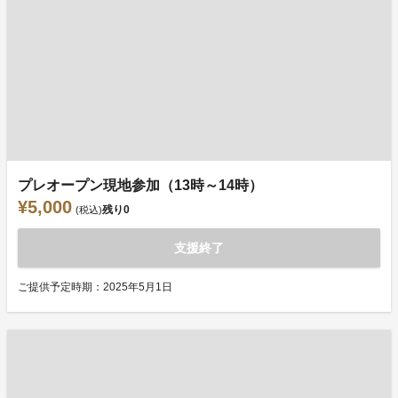
プレオープン現地参加（13時～14時）
¥5,000
残り
0
(税込)
支援終了
ご提供予定時期：2025年5月1日