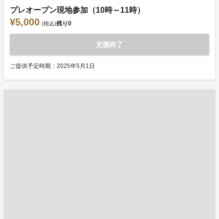
プレオープン現地参加（10時～11時）
¥5,000
残り
0
(税込)
支援終了
ご提供予定時期：2025年5月1日