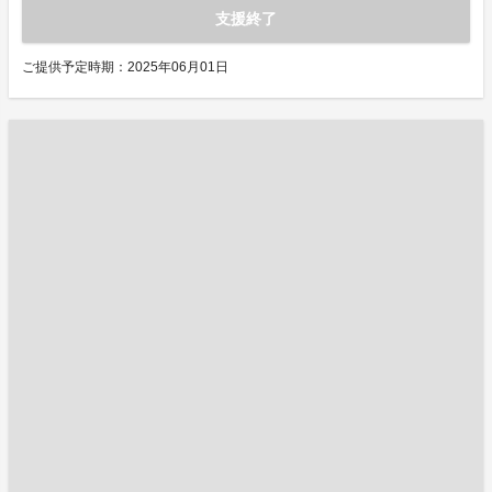
支援終了
ご提供予定時期：2025年06月01日