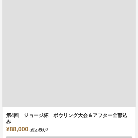
第4回 ジョージ杯 ボウリング大会＆アフター全部込
み
¥88,000
残り
2
(税込)