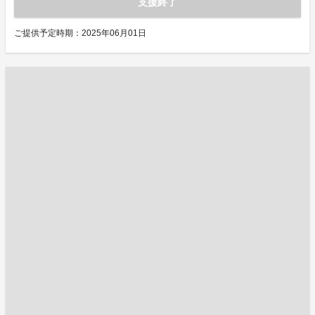
支援終了
ご提供予定時期：2025年06月01日