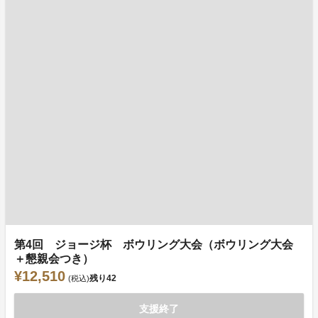
第4回 ジョージ杯 ボウリング大会（ボウリング大会
＋懇親会つき）
¥12,510
残り
42
(税込)
支援終了