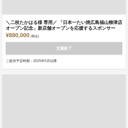
＼二枝たかはる様 専用／ 「日本一たい焼広島福山柳津店
オープン記念」新店舗オープンを応援するスポンサー
¥880,000
(税込)
支援終了
ご提供予定時期：2025年5月以降