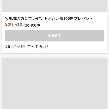
＼地域の方にプレゼント／たい焼100匹プレゼント
¥29,510
残り
78
(税込)
支援終了
ご提供予定時期：2025年5月以降