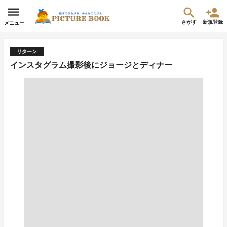
さがす
新規登録
メニュー
リターン
インスタグラム撮影後にジョージとディナー