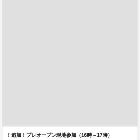
！追加！プレオープン現地参加（16時～17時）