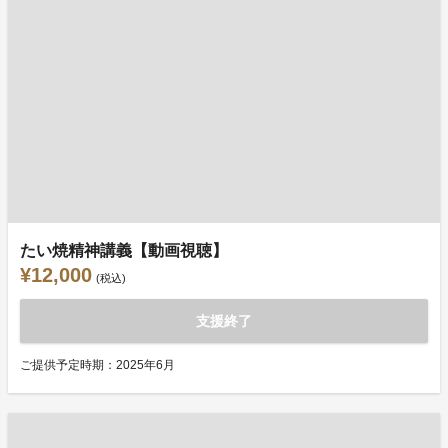
たい焼精神講義【動画視聴】
¥12,000
(税込)
支援終了
ご提供予定時期：2025年6月