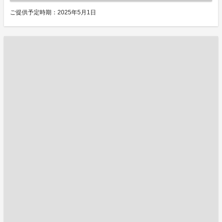
ご提供予定時期：2025年5月1日