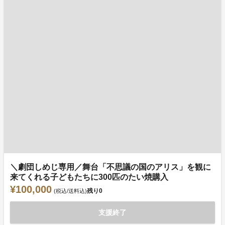
＼劇団しめじ専用／舞台「不思議の国のアリス」を観に
来てくれる子どもたちに300匹のたい焼購入
¥100,000
残り
0
(税込/送料込)
支援終了