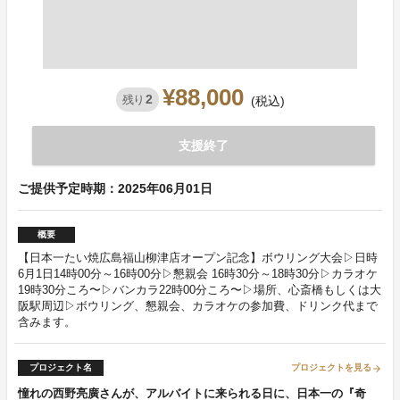
¥88,000
2
残り
(税込)
支援終了
ご提供予定時期：2025年06月01日
概要
【日本一たい焼広島福山柳津店オープン記念】ボウリング大会▷日時
6月1日14時00分～16時00分▷懇親会 16時30分～18時30分▷カラオケ
19時30分ころ〜▷バンカラ22時00分ころ〜▷場所、心斎橋もしくは大
阪駅周辺▷ボウリング、懇親会、カラオケの参加費、ドリンク代まで
含みます。
プロジェクト名
プロジェクトを見る
arrow_forward
憧れの西野亮廣さんが、アルバイトに来られる日に、日本一の『奇