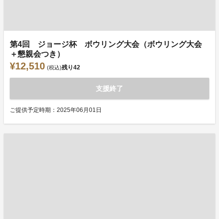
第4回 ジョージ杯 ボウリング大会（ボウリング大会
＋懇親会つき）
¥12,510
残り
42
(税込)
支援終了
ご提供予定時期：2025年06月01日