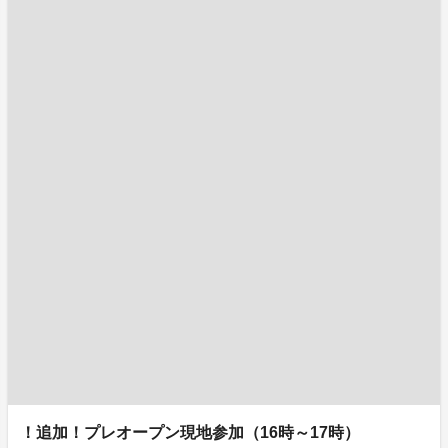
！追加！プレオープン現地参加（16時～17時）