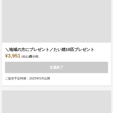
＼地域の方にプレゼント／たい焼10匹プレゼント
¥3,951
残り
41
(税込)
支援終了
ご提供予定時期：2025年5月以降