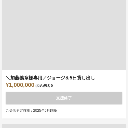
＼加藤義章様専用／ジョージを5日貸し出し
¥1,000,000
残り
0
(税込)
支援終了
ご提供予定時期：2025年5月以降