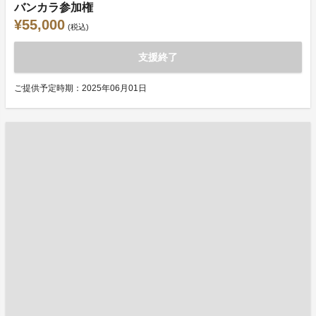
バンカラ参加権
¥55,000
(税込)
支援終了
ご提供予定時期：2025年06月01日