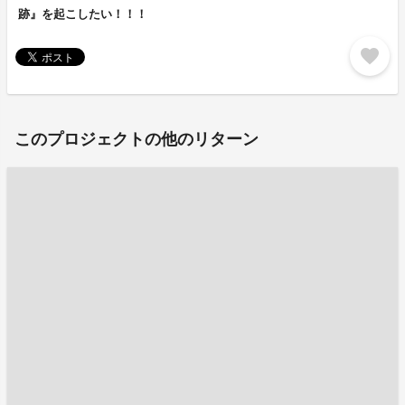
跡』を起こしたい！！！
favorite
このプロジェクトの他のリターン