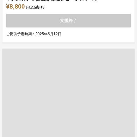
¥8,800
残り
8
(税込)
支援終了
ご提供予定時期：2025年5月12日