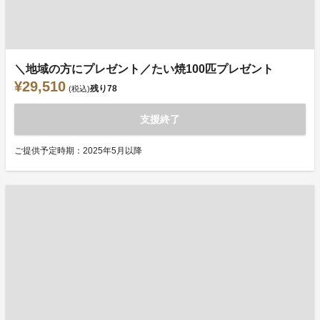
＼地域の方にプレゼント／たい焼100匹プレゼント
¥29,510
残り
78
(税込)
支援終了
ご提供予定時期：2025年5月以降