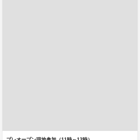
プレオープン現地参加（11時～12時）