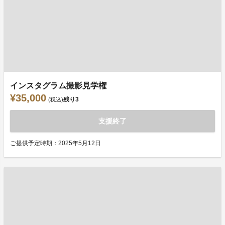
インスタグラム撮影見学権
¥35,000
残り
3
(税込)
支援終了
ご提供予定時期：2025年5月12日